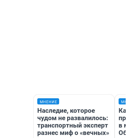
МНЕНИЕ
МНЕНИ
Наследие, которое
Какие
чудом не развалилось:
проду
транспортный эксперт
в маг
разнес миф о «вечных»
Обзор