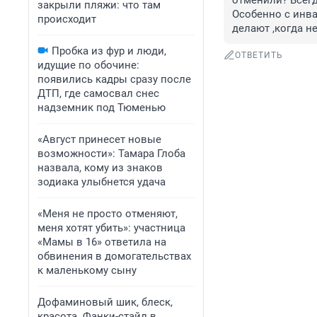
отменили? Всегд
закрыли пляжи: что там
Особенно с инва
происходит
делают ,когда н
Пробка из фур и люди,
ОТВЕТИТЬ
идущие по обочине:
появились кадры сразу после
ДТП, где самосвал снес
надземник под Тюменью
«Август принесет новые
возможности»: Тамара Глоба
назвала, кому из знаков
зодиака улыбнется удача
«Меня не просто отменяют,
меня хотят убить»: участница
«Мамы в 16» ответила на
обвинения в домогательствах
к маленькому сыну
Дофаминовый шик, блеск,
красота. Фанки-стайл в