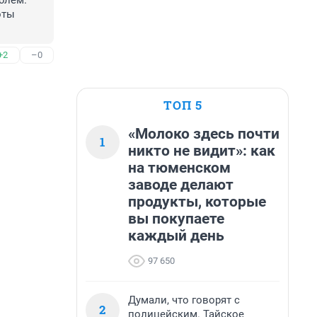
лем. 
ты 
+2
–0
ТОП 5
«Молоко здесь почти
1
никто не видит»: как
на тюменском
заводе делают
продукты, которые
вы покупаете
каждый день
97 650
Думали, что говорят с
2
полицейским. Тайское