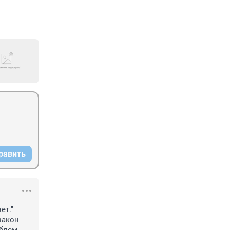
равить
т."

акон 