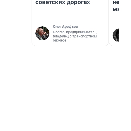
советских дорогах
неско
марке
Олег Арефьев
Блогер, предприниматель,
владелец в транспортном
бизнесе