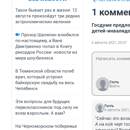
ПЕРЕЙТИ К ПУ
1 комме
Такое бывает раз в жизни: 12
августа произойдут три редких
астрономических явления
Госдуме предло
детей-инвалидо
Прохор Шаляпин влюбился
по-настоящему, а Ваня
6 августа 2021, 20:07
Дмитриенко попал в Книгу
рекордов России: новости из
мира шоу-бизнеса
В Тюменской области погиб
врач, который устроил
байкерскую свадьбу на весь
Гость
Войти
Челябинск
Эти вопросы для будущих
Гость
первоклассников под силу не
6 августа 2021,
всем взрослым. А вам?
"Сейчас это воз
А на кой черт г
На Черноморском побережье