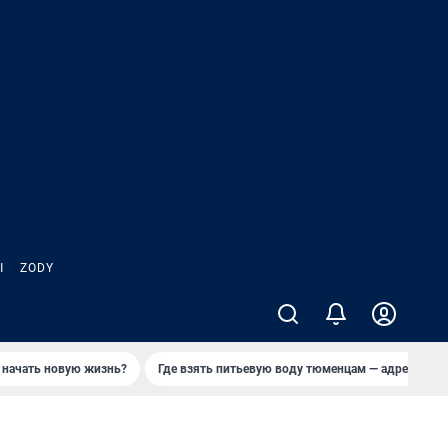
Ы
ZODY
 начать новую жизнь?
Где взять питьевую воду тюменцам — адреса