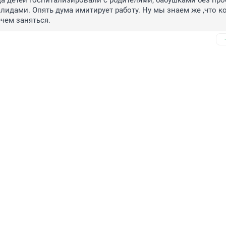
а детей госпитализировали с родителями, бабушками без проб
лидами. Опять дума имитирует работу. Ну мы знаем же ,что ко
ечем заняться.