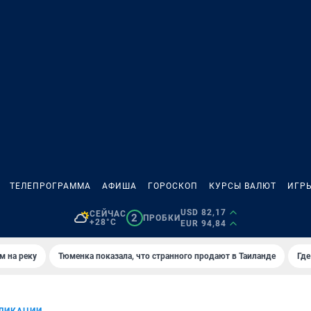
ТЕЛЕПРОГРАММА
АФИША
ГОРОСКОП
КУРСЫ ВАЛЮТ
ИГР
USD 82,17
СЕЙЧАС
2
ПРОБКИ
+28°C
EUR 94,84
м на реку
Тюменка показала, что странного продают в Таиланде
Где