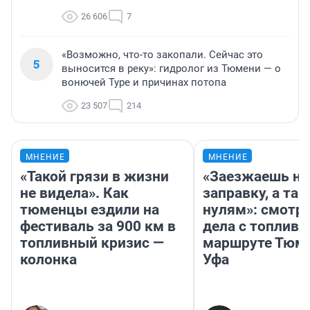
26 606
7
«Возможно, что-то закопали. Сейчас это
5
выносится в реку»: гидролог из Тюмени — о
вонючей Туре и причинах потопа
23 507
214
МНЕНИЕ
МНЕНИЕ
«Такой грязи в жизни
«Заезжаешь на
не видела». Как
заправку, а там
тюменцы ездили на
нулям»: смотри
фестиваль за 900 км в
дела с топливо
топливный кризис —
маршруте Тюм
колонка
Уфа