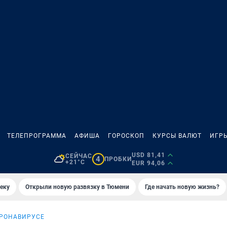
ТЕЛЕПРОГРАММА
АФИША
ГОРОСКОП
КУРСЫ ВАЛЮТ
ИГР
USD 81,41
СЕЙЧАС
4
ПРОБКИ
+21°C
EUR 94,06
еку
Открыли новую развязку в Тюмени
Где начать новую жизнь?
ОРОНАВИРУСЕ