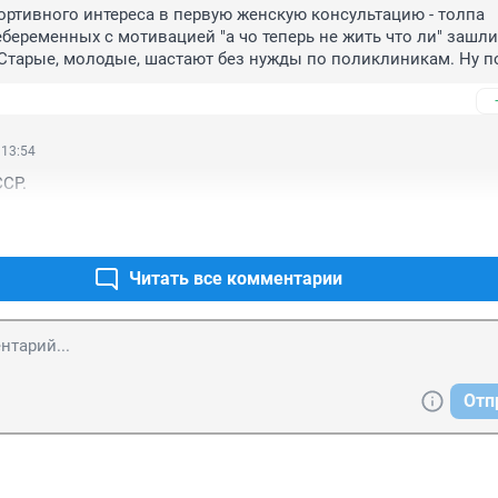
ортивного интереса в первую женскую консультацию - толпа 
беременных с мотивацией "а чо теперь не жить что ли" зашли 
. Старые, молодые, шастают без нужды по поликлиникам. Ну по
 ногу сломал, или температура, тут сам бог велел к врачу. Ни в
го. Господи, дай людям ума, гречка у них уже есть
 13:54
СР.
Читать все комментарии
Отп