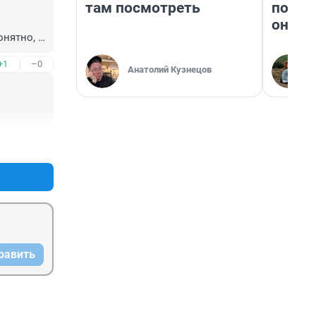
там посмотреть
поеха
они т
нятно, 
ирусы им 
+1
–0
Анатолий Кузнецов
+1
–0
равить