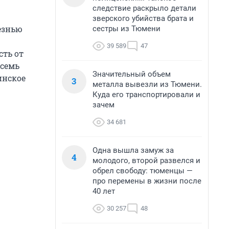
следствие раскрыло детали
зверского убийства брата и
езнью
сестры из Тюмени
39 589
47
сть от
осемь
Значительный объем
инское
3
металла вывезли из Тюмени.
Куда его транспортировали и
зачем
34 681
Одна вышла замуж за
4
молодого, второй развелся и
обрел свободу: тюменцы —
про перемены в жизни после
40 лет
30 257
48