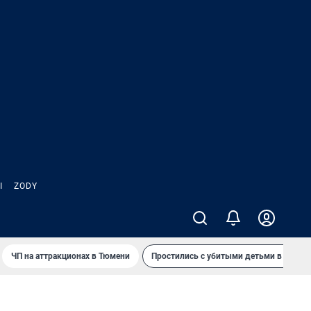
Ы
ZODY
ЧП на аттракционах в Тюмени
Простились с убитыми детьми в Таила