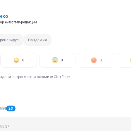
нко
ор evergreen-редакции
ронавирус
Пандемия
0
0
0
ыделите фрагмент и нажмите Ctrl+Enter
ИИ
23
 08:27