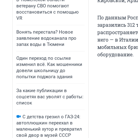
Кировской, Арх
ветерану СВО помогают
восстановиться с помощью
По данным Росп
VR
заразились 312
распространяет
Вонять перестала? Новое
заявление водоканала про
него — в Италии
запах воды в Тюмени
мобильных бриг
оборудование.
Один переход по ссылке
изменил всё. Как мошенники
довели школьницу до
попытки поджога здания
За какие публикации в
соцсетях вас уволят с работы:
список
С детства грезил о ГАЗ-24:
автоплюшкин переехал в
маленький хутор и превратил
свой двор в музей СССР