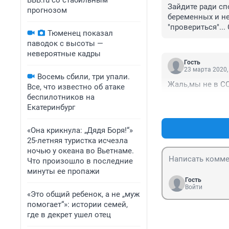
BBB.ru со стабильным
Зайдите ради сп
прогнозом
беременных и не
"провериться"..
Тюменец показал
когда зуб болит,
паводок с высоты —
не страшны, ниче
невероятные кадры
Гость
23 марта 2020,
Восемь сбили, три упали.
Жаль,мы не в СС
Все, что известно об атаке
беспилотников на
Екатеринбург
«Она крикнула: „Дядя Боря!“»
25-летняя туристка исчезла
ночью у океана во Вьетнаме.
Что произошло в последние
минуты ее пропажи
Гость
Войти
«Это общий ребенок, а не „муж
помогает“»: истории семей,
где в декрет ушел отец