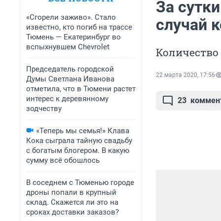
За сутк
«Сгорели заживо». Стало
случай 
известно, кто погиб на трассе
Тюмень — Екатеринбург во
вспыхнувшем Chevrolet
Количество 
Председатель городской
22 марта 2020, 17:56
Думы Светлана Иванова
отметила, что в Тюмени растет
интерес к деревянному
23
коммен
зодчеству
«Теперь мы семья!» Клава
Кока сыграла тайную свадьбу
с богатым блогером. В какую
сумму всё обошлось
В соседнем с Тюменью городе
дроны попали в крупный
склад. Скажется ли это на
сроках доставки заказов?