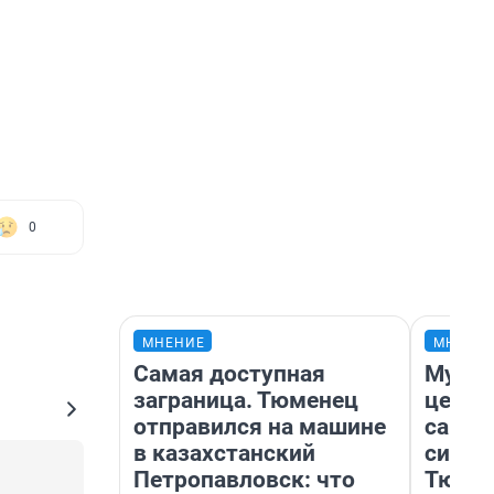
0
МНЕНИЕ
МНЕНИ
Самая доступная
Музей
заграница. Тюменец
церко
отправился на машине
самоц
в казахстанский
симво
Петропавловск: что
Тюмен