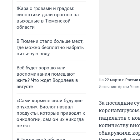
Жара с грозами и градом:
синоптики дали прогноз на
выходные в Тюменской
области
В Тюмени стало больше мест,
где можно бесплатно набрать
питьевую воду
Всё будет хорошо или
воспоминания помешают
жить? Что ждет Водолеев в
На 22 марта в России
августе
Источник: 
Артем Устю
«Сами кормите свои будущие
За последние с
опухоли». Биолог назвал
коронавирусом.
продукты, которые приводят к
пациентов с но
онкологии, сам он их никогда
количеству внов
не ест
обнаружили кор
В Тюменской области