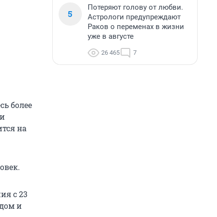
Потеряют голову от любви.
5
Астрологи предупреждают
Раков о переменах в жизни
уже в августе
26 465
7
сь более
 и
ится на
овек.
ия с 23
дом и