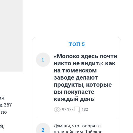
ТОП 5
«Молоко здесь почти
1
никто не видит»: как
на тюменском
заводе делают
продукты, которые
вы покупаете
ия
каждый день
и 367
97 177
132
 по
й,
Думали, что говорят с
2
полицейским. Тайское