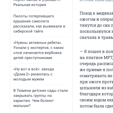
Источник: 
Ирина Шар
Реальная история
Поход к медика
Пилоты потерпевшего
ожогом и опера
крушение самолета
тянутся до сих п
рассказали, как выживали в
поскользнулся н
сибирской тайге
сначала в травм
«Нужны активные ребята».
Узнали у экспертов, с каких
— Я пошел в по
слов начинается вербовка
на платное МРТ
детей преступниками
очередь распис
«Ну вот и всё»: звезда
же приеме я пол
«Дома-2» развелась с
осматривать не
молодым мужем
при ожоге прот
шпыняли из каб
В Тюмени детские сады стали
благодаря кото
закрывать группы на
своим ходом еха
карантин. Чем болеют
потом была сде
малыши?