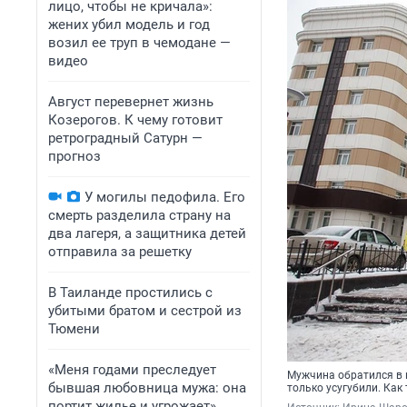
лицо, чтобы не кричала»:
жених убил модель и год
возил ее труп в чемодане —
видео
Август перевернет жизнь
Козерогов. К чему готовит
ретроградный Сатурн —
прогноз
У могилы педофила. Его
смерть разделила страну на
два лагеря, а защитника детей
отправила за решетку
В Таиланде простились с
убитыми братом и сестрой из
Тюмени
«Меня годами преследует
Мужчина обратился в п
бывшая любовница мужа: она
только усугубили. Как
портит жилье и угрожает».