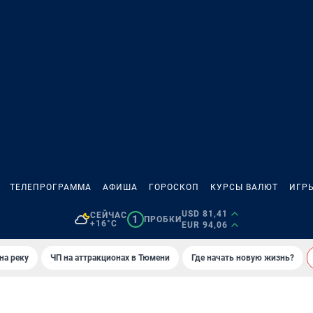
ТЕЛЕПРОГРАММА
АФИША
ГОРОСКОП
КУРСЫ ВАЛЮТ
ИГР
USD 81,41
СЕЙЧАС
1
ПРОБКИ
+16°C
EUR 94,06
на реку
ЧП на аттракционах в Тюмени
Где начать новую жизнь?