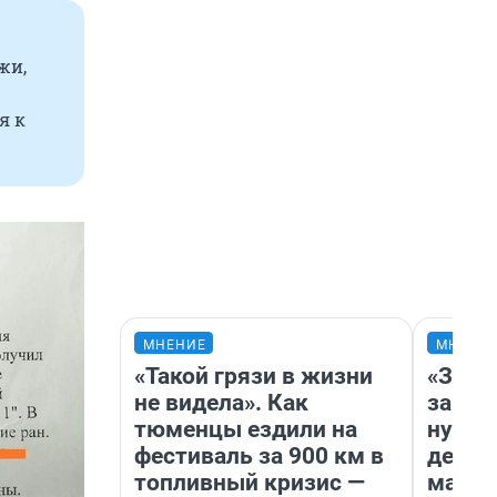
жи,
я к
МНЕНИЕ
МНЕНИ
«Такой грязи в жизни
«Заез
не видела». Как
заправ
тюменцы ездили на
нулям
фестиваль за 900 км в
дела 
топливный кризис —
маршр