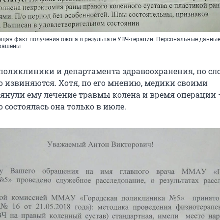
щая факт получения ожога в результате УВЧ-терапии. Персональные данные
крашены
поликлиники и департамента здравоохранения, по сл
о извиняются. Хотя, по его мнению, медики своими
янули ему лечение травмы колена и время операции 
но состоялась она только в июле.