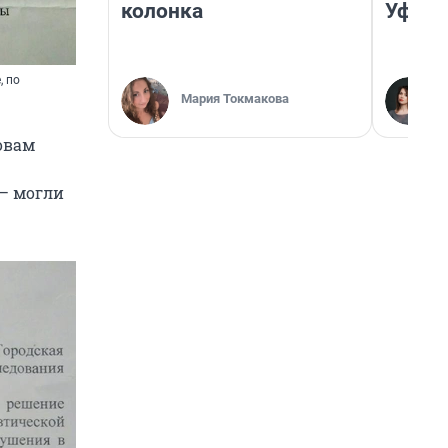
колонка
Уфа
, по
Мария Токмакова
овам
— могли