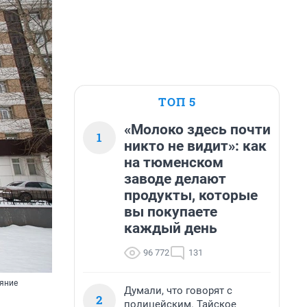
ТОП 5
«Молоко здесь почти
1
никто не видит»: как
на тюменском
заводе делают
продукты, которые
вы покупаете
каждый день
96 772
131
ояние
Думали, что говорят с
2
полицейским. Тайское