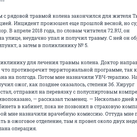
ова
м с рядовой травмой колена закончился для жителя 
цией. Инцидент произошел еще прошлой весной, но с
ор. В апреле 2018 года, по словам читателя 72.RU, он
а улице, неудачно упал и получил травму. С ней он о
пункт, а затем в поликлинику № 5.
ликлинику для лечения травмы колена. Доктор напра
, что противоречит территориальной программе, так 
ана на полгода. Потом мне назначили УВЧ-терапию. Н
учил ожог, как позднее оказалось, степени 3б. Хирург
 стал, отправил на перевязку с полуспиртовым компре
ивопоказано, — рассказал тюменец. — Несколько дней
инета в кабинет, пока не позвонил в страховую комп
рой мне назначили врачебную комиссию. Оттуда мне
ть в ожоговое отделение, там я провел около двух неде
лана операция.