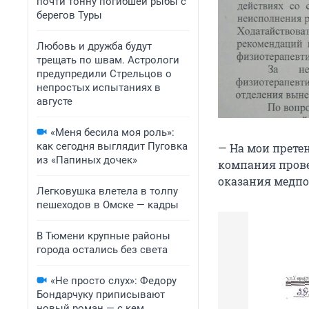
почти тонну погибшей рыбы с
берегов Туры
Любовь и дружба будут
трещать по швам. Астрологи
предупредили Стрельцов о
непростых испытаниях в
августе
«Меня бесила моя роль»:
как сегодня выглядит Пуговка
— На мои претен
из «Папиных дочек»
компания прове
оказания медпо
Легковушка влетела в толпу
пешеходов в Омске — кадры
В Тюмени крупные районы
города остались без света
«Не просто слух»: Федору
Бондарчуку приписывают
новый роман — с кем