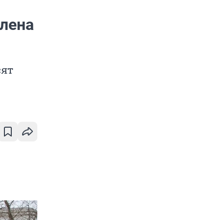
лена
сят