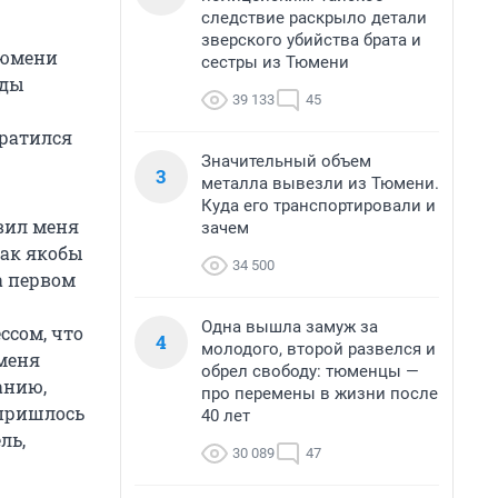
следствие раскрыло детали
зверского убийства брата и
Тюмени
сестры из Тюмени
уды
39 133
45
братился
Значительный объем
3
металла вывезли из Тюмени.
Куда его транспортировали и
вил меня
зачем
как якобы
34 500
а первом
Одна вышла замуж за
ссом, что
4
молодого, второй развелся и
 меня
обрел свободу: тюменцы —
анию,
про перемены в жизни после
 пришлось
40 лет
ль,
30 089
47