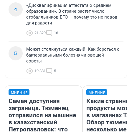
«Дисквалификация аттестата о среднем
4
образовании». В стране растет число
стобалльников ЕГЭ — почему это не повод
для радости
21 829
16
Может столкнуться каждый. Как бороться с
5
бактериальными болезнями овощей —
советы
19 881
5
МНЕНИЕ
МНЕНИЕ
Самая доступная
Какие странны
заграница. Тюменец
продукты можн
отправился на машине
в магазинах Та
в казахстанский
Обзор тюменки
Петропавловск: что
несколько мес