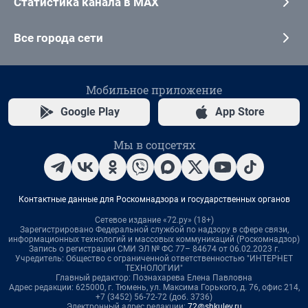
Статистика канала в MAX
Все города сети
Мобильное приложение
Google Play
App Store
Мы в соцсетях
Контактные данные для Роскомнадзора и государственных органов
Сетевое издание «72.ру» (18+)
Зарегистрировано Федеральной службой по надзору в сфере связи,
информационных технологий и массовых коммуникаций (Роскомнадзор)
Запись о регистрации СМИ ЭЛ № ФС 77– 84674 от 06.02.2023 г.
Учредитель: Общество с ограниченной ответственностью "ИНТЕРНЕТ
ТЕХНОЛОГИИ"
Главный редактор: Познахарева Елена Павловна
Адрес редакции: 625000, г. Тюмень, ул. Максима Горького, д. 76, офис 214,
+7 (3452) 56-72-72 (доб. 3736)
Электронный адрес редакции:
72@shkulev.ru