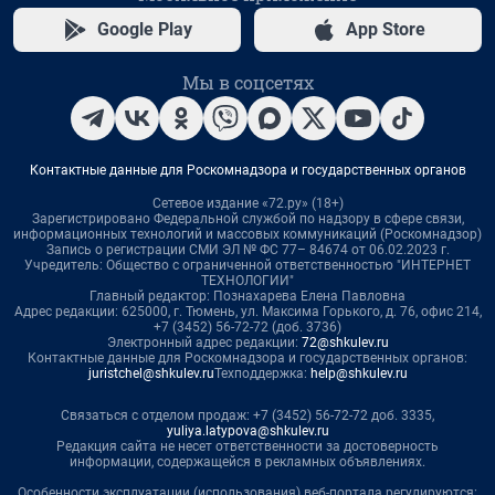
Google Play
App Store
Мы в соцсетях
Контактные данные для Роскомнадзора и государственных органов
Сетевое издание «72.ру» (18+)
Зарегистрировано Федеральной службой по надзору в сфере связи,
информационных технологий и массовых коммуникаций (Роскомнадзор)
Запись о регистрации СМИ ЭЛ № ФС 77– 84674 от 06.02.2023 г.
Учредитель: Общество с ограниченной ответственностью "ИНТЕРНЕТ
ТЕХНОЛОГИИ"
Главный редактор: Познахарева Елена Павловна
Адрес редакции: 625000, г. Тюмень, ул. Максима Горького, д. 76, офис 214,
+7 (3452) 56-72-72 (доб. 3736)
Электронный адрес редакции:
72@shkulev.ru
Контактные данные для Роскомнадзора и государственных органов:
juristchel@shkulev.ru
Техподдержка:
help@shkulev.ru
Связаться с отделом продаж: +7 (3452) 56-72-72 доб. 3335,
yuliya.latypova@shkulev.ru
Редакция сайта не несет ответственности за достоверность
информации, содержащейся в рекламных объявлениях.
Особенности эксплуатации (использования) веб-портала регулируются: