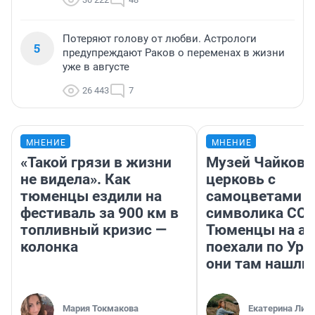
Потеряют голову от любви. Астрологи
5
предупреждают Раков о переменах в жизни
уже в августе
26 443
7
МНЕНИЕ
МНЕНИЕ
«Такой грязи в жизни
Музей Чайковс
не видела». Как
церковь с
тюменцы ездили на
самоцветами и
фестиваль за 900 км в
символика ССС
топливный кризис —
Тюменцы на ав
колонка
поехали по Ура
они там нашли
Мария Токмакова
Екатерина Лит