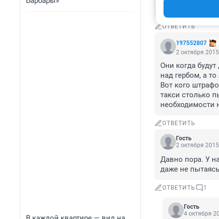
Барбары»
люди, с целью з
ОТВЕТИТЬ
197552807
2 октября 2015
Они когда будут
над гербом, а т
Вот кого штрафо
такси столько п
необходимости 
ОТВЕТИТЬ
Гость
2 октября 2015
Давно пора. У н
даже не пытаясь
ОТВЕТИТЬ
1
Гость
4 октября 20
В каждой квартире — вид на