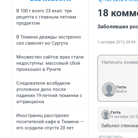
ПЕРЕЙТИ К ПУ
18 комм
В 100 г всего 23 ккал: три
рецепта с главным летним
продуктом
Заболевших рос
В Тюмени дважды экстренно
1 октября 2015, 09:08
сел самолет из Сургута
Множество сайтов враз стали
недоступны: массовый сбой
произошел в Рунете
Следователи возбудили
Гость
уголовное дело после
Войти
падения 19-летней тюменки с
аттракциона
Гость
Иностранец расстрелял
4 октября 2015
посетителей кафе в Тюмени —
Заболел стенока
его осудили спустя 20 лет
ОТВЕТИТЬ