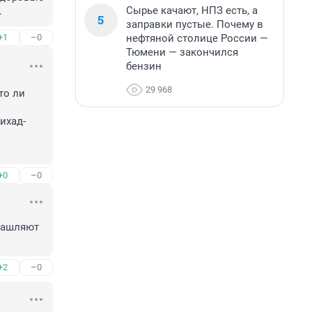
Сырье качают, НПЗ есть, а
.
5
заправки пустые. Почему в
нефтяной столице России —
+1
–0
Тюмени — закончился
бензин
29 968
о ли 
ихад-
+0
–0
кашляют 
+2
–0