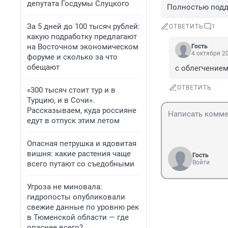
депутата Госдумы Слуцкого
Полностью подд
За 5 дней до 100 тысяч рублей:
ОТВЕТИТЬ
1
какую подработку предлагают
на Восточном экономическом
Гость
4 октября 20
форуме и сколько за что
обещают
с облегчением
ОТВЕТИТЬ
«300 тысяч стоит тур и в
Турцию, и в Сочи».
Рассказываем, куда россияне
едут в отпуск этим летом
Опасная петрушка и ядовитая
вишня: какие растения чаще
Гость
Войти
всего путают со съедобными
Угроза не миновала:
гидропосты опубликовали
свежие данные по уровню рек
в Тюменской области — где
опаснее всего?