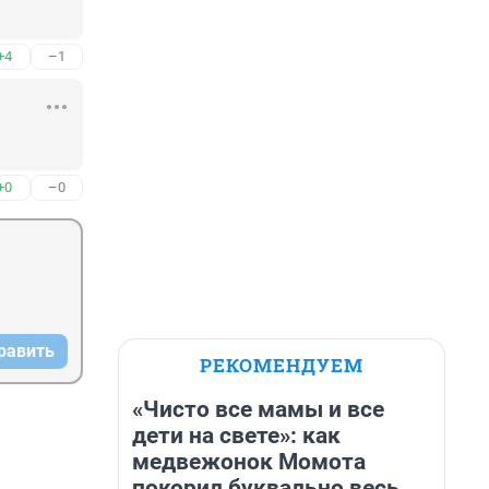
+4
–1
+0
–0
равить
РЕКОМЕНДУЕМ
«Чисто все мамы и все
дети на свете»: как
медвежонок Момота
покорил буквально весь