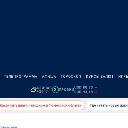
ТЕЛЕПРОГРАММА
АФИША
ГОРОСКОП
КУРСЫ ВАЛЮТ
ИГР
USD 80,93
СЕЙЧАС
3
ПРОБКИ
+20°C
EUR 93,19
Какая ситуация с паводком в Тюменской области
Где начать новую жиз