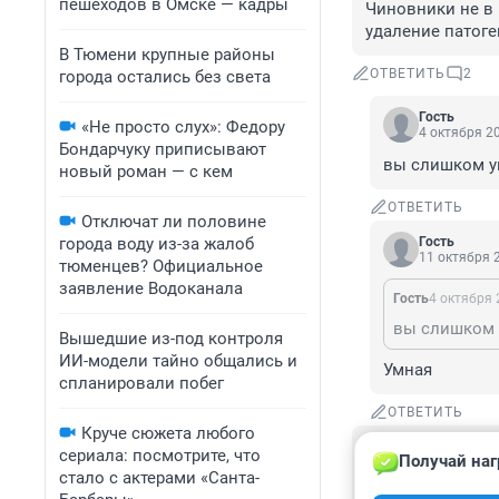
пешеходов в Омске — кадры
Чиновники не в 
удаление патоге
В Тюмени крупные районы
ОТВЕТИТЬ
2
города остались без света
Гость
«Не просто слух»: Федору
4 октября 20
Бондарчуку приписывают
вы слишком ум
новый роман — с кем
ОТВЕТИТЬ
Отключат ли половине
города воду из-за жалоб
Гость
11 октября 2
тюменцев? Официальное
заявление Водоканала
Гость
4 октября 
вы слишком у
Вышедшие из-под контроля
ИИ-модели тайно общались и
Умная
спланировали побег
ОТВЕТИТЬ
Круче сюжета любого
Гость
сериала: посмотрите, что
Получай наг
2 октября 2015
стало с актерами «Санта-
А ничего, что м