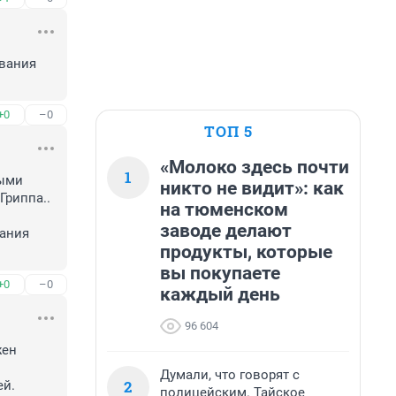
вания 
+0
–0
ТОП 5
«Молоко здесь почти
1
ыми 
никто не видит»: как
риппа.. 
на тюменском
заводе делают
ания 
продукты, которые
вы покупаете
+0
–0
каждый день
96 604
ен 
Думали, что говорят с
2
й. 
полицейским. Тайское