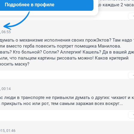
Подробнее в профиле
ащиты от вирусов и бактерий. и менять её надо каждые 2 часа
, 06:55
 думать о механизме исполнения своих прожЭктов? Там надо т
о ли вместо герба повесить портрет помещика Манилова.

вать? Кто больной? Сопли? Аллергия! Кашель? Да в вашей дж
ыли, что пальцем картины рисовать можно! Каков критерий 
носить маску?
, 00:14
ас люди в транспорте не привыкли думать о других: чихают и 
 прикрыть нос или рот, тем самым заражая всех вокруг...
15, 01:46