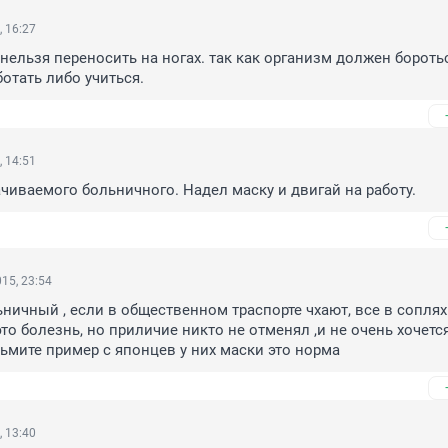
, 16:27
нельзя переносить на ногах. так как организм должен боротьс
ботать либо учиться.
, 14:51
чиваемого больничного. Надел маску и двигай на работу.
15, 23:54
ьничный , если в общественном траспорте чхают, все в соплях 
то болезнь, но приличие никто не отменял ,и не очень хочется
зьмите пример с японцев у них маски это норма
, 13:40