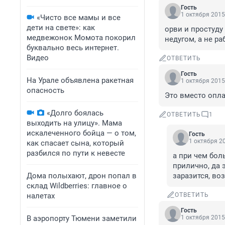
Гость
1 октября 2015
«Чисто все мамы и все
дети на свете»: как
орви и простуду 
медвежонок Момота покорил
недугом, а не ра
буквально весь интернет.
Видео
ОТВЕТИТЬ
Гость
На Урале объявлена ракетная
1 октября 2015
опасность
Это вместо опла
«Долго боялась
ОТВЕТИТЬ
1
выходить на улицу». Мама
искалеченного бойца — о том,
Гость
1 октября 20
как спасает сына, который
разбился по пути к невесте
а при чем бол
прилично, да э
Дома полыхают, дрон попал в
заразится, во
склад Wildberries: главное о
налетах
ОТВЕТИТЬ
Гость
В аэропорту Тюмени заметили
1 октября 2015