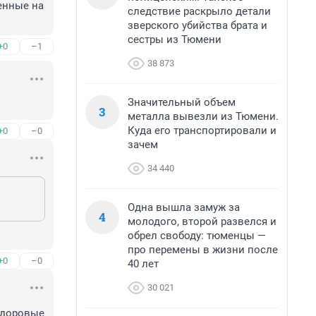
енные на 
следствие раскрыло детали
зверского убийства брата и
сестры из Тюмени
+0
–1
38 873
Значительный объем
3
металла вывезли из Тюмени.
Куда его транспортировали и
+0
–0
зачем
34 440
Одна вышла замуж за
4
молодого, второй развелся и
обрел свободу: тюменцы —
про перемены в жизни после
+0
–0
40 лет
30 021
здоровые 