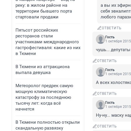
реку: в жилом районе на
а вы их эфирн
территории бывшего порта
себя эвкалипт
стартовали продажи
любого парази
ОТВЕТИТЬ
Пятьсот российских
ресторанов стали
Гость
участниками международного
1 октября 2015
гастрофестиваля: какие из них
чушь... депутат
в Тюмени
ОТВЕТИТЬ
В Тюмени из аттракциона
Гость
выпала девушка
1 октября 2015
А всех холостяк
Метеоролог предрек самую
мощную климатическую
ОТВЕТИТЬ
катастрофу за последнюю
тысячу лет: когда всё
Гость
1 октября 2015
начнется
Ну-ну... маску 
В Тюмени полностью открыли
ОТВЕТИТЬ
скандальную развязку