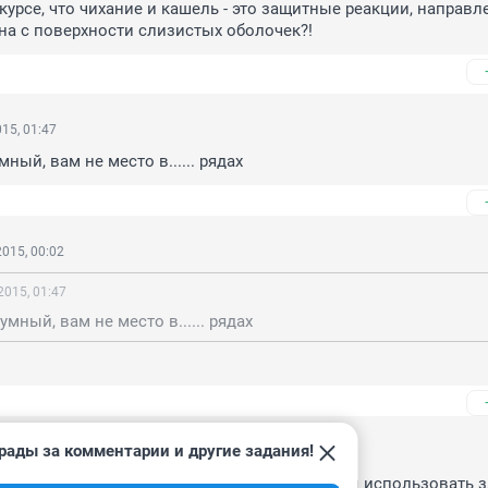
курсе, что чихание и кашель - это защитные реакции, направл
на с поверхности слизистых оболочек?!
15, 01:47
ный, вам не место в...... рядах
015, 00:02
2015, 01:47
мный, вам не место в...... рядах
рады за комментарии и другие задания!
, 09:26
аска - это средство профилактики и её должны использовать 