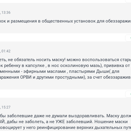
, 13:36
пок и размещения в общественных установок для обеззаражи
, 01:42
еть, не обязатель носить маску! можно воспользоваться стар
 ребенку в капсулке , в нос осколиновую мазь), прививка от Г
еменными - эфирными маслами , пластырями Дыши( для 
ражения ОРВИ и другими простудными), за счет обеззаражив
, 15:27
обы заболевшие даже не думали выздоравливать. Маску долж
, дабы не заболеть, а не УЖЕ заболевший. Ношение маски 
воцирует у него реинфицирование верхних дыхательных путе