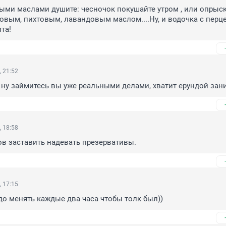
ыми маслами душите: чесночок покушайте утром , или опрыск
овым, пихтовым, лавандовым маслом....Ну, и водочка с перце
та!
, 21:52
ы ну займитесь вы уже реальными делами, хватит ерундой зан
, 18:58
ов заставить надевать презервативы.
, 17:15
надо менять каждые два часа чтобы толк был))