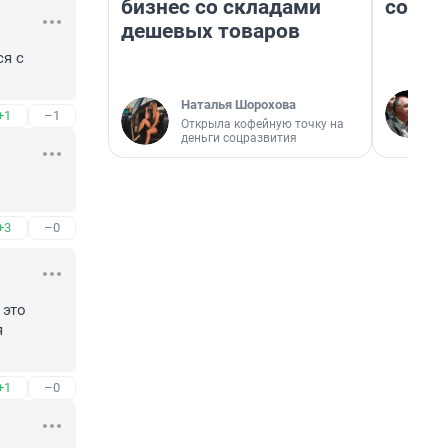
бизнес со складами
совет
дешевых товаров
я с 
Наталья Шорохова
+1
–1
Открыла кофейную точку на
деньги соцразвития
+3
–0
это 
 
+1
–0