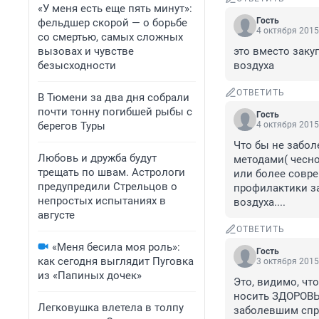
«У меня есть еще пять минут»:
Гость
фельдшер скорой — о борьбе
4 октября 2015
со смертью, самых сложных
вызовах и чувстве
это вместо заку
безысходности
воздуха
ОТВЕТИТЬ
В Тюмени за два дня собрали
почти тонну погибшей рыбы с
Гость
берегов Туры
4 октября 2015
Что бы не забол
Любовь и дружба будут
методами( чеснок
трещать по швам. Астрологи
или более совр
предупредили Стрельцов о
профилактики за
непростых испытаниях в
воздуха....
августе
ОТВЕТИТЬ
«Меня бесила моя роль»:
Гость
как сегодня выглядит Пуговка
3 октября 2015
из «Папиных дочек»
Это, видимо, чт
носить ЗДОРОВЫЙ
Легковушка влетела в толпу
заболевшим спро