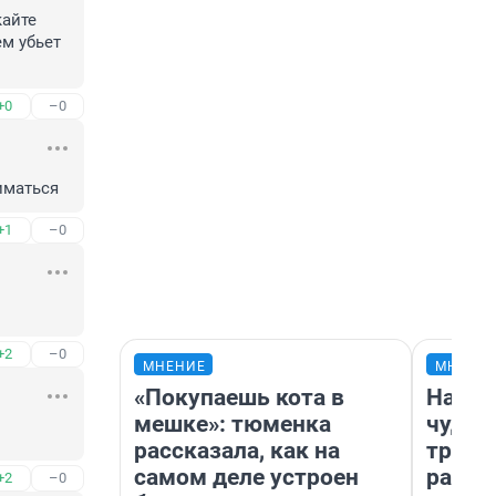
айте 
м убьет 
+0
–0
иматься
+1
–0
+2
–0
МНЕНИЕ
МНЕНИ
«Покупаешь кота в
Насле
мешке»: тюменка
чудом
рассказала, как на
транс
самом деле устроен
разне
+2
–0