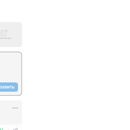
равить
+1
–0