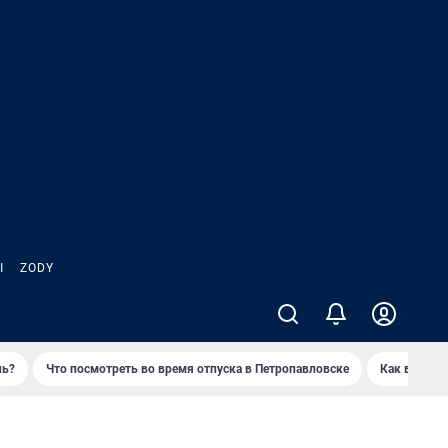
Ы
ZODY
нь?
Что посмотреть во время отпуска в Петропавловске
Как выжива