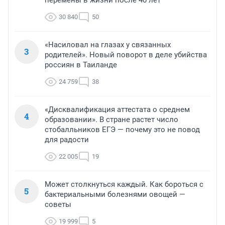
перемены в жизни после 40 лет
30 840
50
«Насиловал на глазах у связанных
3
родителей». Новый поворот в деле убийства
россиян в Таиланде
24 759
38
«Дисквалификация аттестата о среднем
4
образовании». В стране растет число
стобалльников ЕГЭ — почему это не повод
для радости
22 005
19
Может столкнуться каждый. Как бороться с
5
бактериальными болезнями овощей —
советы
19 999
5