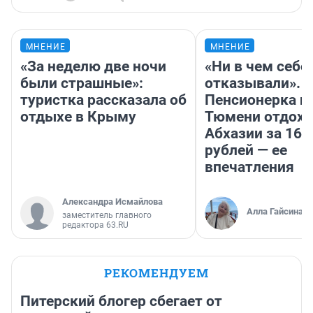
МНЕНИЕ
МНЕНИЕ
«За неделю две ночи
«Ни в чем себе
были страшные»:
отказывали».
туристка рассказала об
Пенсионерка и
отдыхе в Крыму
Тюмени отдохн
Абхазии за 160
рублей — ее
впечатления
Александра Исмайлова
Алла Гайсина
заместитель главного
редактора 63.RU
РЕКОМЕНДУЕМ
Питерский блогер сбегает от