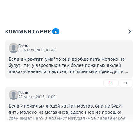
КОММЕНТАРИИ
2
Гость
31 марта 2015, 01:40
Если им хватит "ума" то они вообще пить молоко не 
будут , т.к. у взрослых а тем более пожилых людей 
плохо усвавается лактоза, что минимум приводит к 
желудочным проблемам. Оптимать пить 
+1
–0
кисломолочные продукты.
Гость
27 марта 2015, 10:09
Если у пожилых людей хватит мозгов, они не будут 
пить молоко из магазинов, сделанное из порошка 
хрен знает чего, а возьмут натуральное деревенское и 
после обязательного кипячения употребят с пользой 
+0
–1
для костей и мозгов.