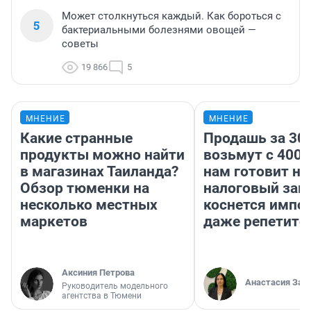
Может столкнуться каждый. Как бороться с
5
бактериальными болезнями овощей —
советы
19 866
5
МНЕНИЕ
МНЕНИЕ
Какие странные
Продашь за 300
продукты можно найти
возьмут с 4000
в магазинах Таиланда?
нам готовит н
Обзор тюменки на
налоговый зако
несколько местных
коснется импор
маркетов
даже репетито
Аксиния Петрова
Анастасия Зав
Руководитель модельного
агентства в Тюмени