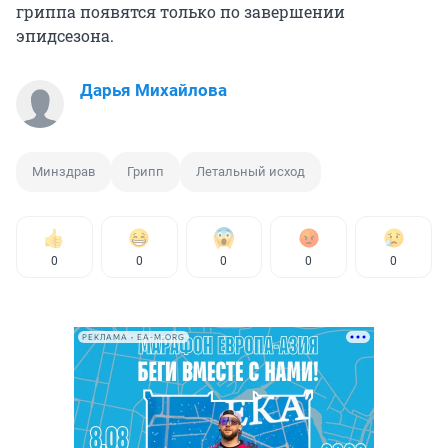
гриппа появятся только по завершении
эпидсезона.
Дарья Михайлова
Минздрав
Грипп
Летальный исход
0
0
0
0
0
РЕКЛАМА • EA-M.ORG