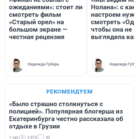
ожиданиями»: стоит ли
Нолана»: с как
смотреть фильм
настроем нужн
«Старый орел» на
смотреть «Оди
большом экране —
чтобы она не
честная рецензия
выглядела как
Надежда Губарь
Надежда Губар
РЕКОМЕНДУЕМ
«Было страшно столкнуться с
полицией». Популярная блогерша из
Екатеринбурга честно рассказала об
отдыхе в Грузии
1 час
3 873
43