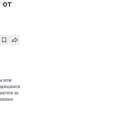
 от
м или
ходящихся
щаются за
данные