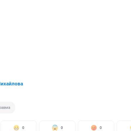
Михайлова
равма
0
0
0