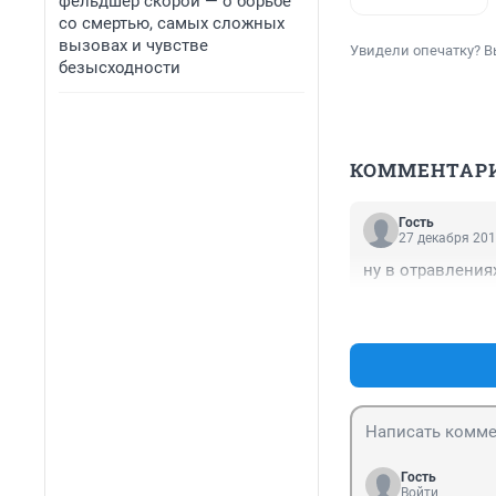
фельдшер скорой — о борьбе
со смертью, самых сложных
вызовах и чувстве
Увидели опечатку? В
безысходности
КОММЕНТАР
Гость
27 декабря 201
ну в отравления
Гость
Войти