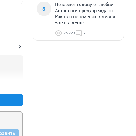
Потеряют голову от любви.
5
Астрологи предупреждают
Раков о переменах в жизни
уже в августе
26 223
7
+0
–0
равить