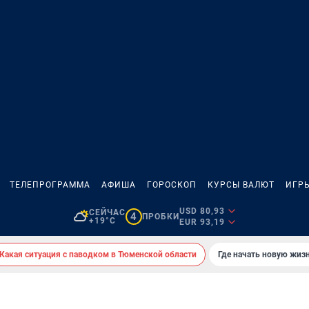
ТЕЛЕПРОГРАММА
АФИША
ГОРОСКОП
КУРСЫ ВАЛЮТ
ИГР
USD 80,93
СЕЙЧАС
4
ПРОБКИ
+19°C
EUR 93,19
Какая ситуация с паводком в Тюменской области
Где начать новую жиз