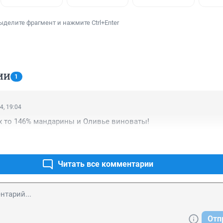
ыделите фрагмент и нажмите Ctrl+Enter
ИИ
1
4, 19:04
х то 146% мандарины и Оливье виноваты!
Читать все комментарии
Отп