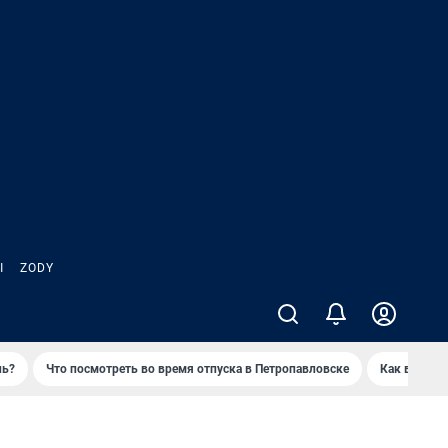
Ы
ZODY
нь?
Что посмотреть во время отпуска в Петропавловске
Как выжива