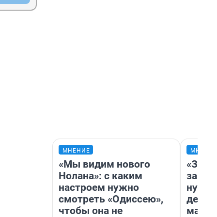
МНЕНИЕ
МНЕНИ
«Мы видим нового
«Заез
Нолана»: с каким
заправ
настроем нужно
нулям
смотреть «Одиссею»,
дела 
чтобы она не
маршр