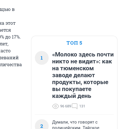
ощью в
на этот
ается
% до 17%.
ТОП 5
лет,
часто
«Молоко здесь почти
1
олеваний
никто не видит»: как
количества
на тюменском
заводе делают
продукты, которые
вы покупаете
каждый день
96 689
131
Думали, что говорят с
2
полицейским. Тайское