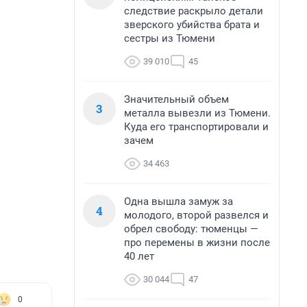
следствие раскрыло детали
зверского убийства брата и
сестры из Тюмени
39 010
45
Значительный объем
3
металла вывезли из Тюмени.
Куда его транспортировали и
зачем
34 463
Одна вышла замуж за
4
молодого, второй развелся и
обрел свободу: тюменцы —
про перемены в жизни после
40 лет
30 044
47
0