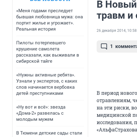
В Новый
«Меня годами преследует
травм и
бывшая любовница мужа: она
портит жилье и угрожает».
Реальная история
26 декабря 2014, 10:58
Пилоты потерпевшего
1
коммент
крушение самолета
рассказали, как выживали в
сибирской тайге
«Нужны активные ребята».
Узнали у экспертов, с каких
слов начинается вербовка
В период новог
детей преступниками
отравлениям, че
«Ну вот и всё»: звезда
на эти риски, в
«Дома-2» развелась с
медицинской по
молодым мужем
исследования,
«АльфаСтрахова
В Тюмени детские сады стали