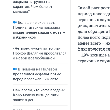
закрывать группы на
карантин. Чем болеют
Самой распрос
малыши?
период новогод
страховых случа
Больше не скрывает:
риск, значител
Полина Гагарина показала
доля обращений 
романтичные кадры с новым
Более всего под
избранником
менее всего – ж
«Четырех мужей потеряла»:
фиксируются сл
Прохор Шаляпин проболтался
– 1,9%, кожные 
о новой возлюбленной
страховых случ
В Тюмени на Полевой
провалился асфальт прямо
перед проезжавшим авто
Нам врали, что кофе вреден?
Кому можно пить до пяти
чашек в день