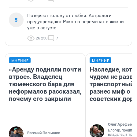
Потеряют голову от любви. Астрологи
5
предупреждают Раков о переменах в жизни
уже в августе
26 250
7
МНЕНИЕ
МНЕНИЕ
«Аренду подняли почти
Наследие, кото
втрое». Владелец
чудом не разва
тюменского бара для
транспортный 
неформалов рассказал,
разнес миф о 
почему его закрыли
советских доро
Олег Арефьев
Блогер, предпри
Евгений Пальянов
владелец в тра