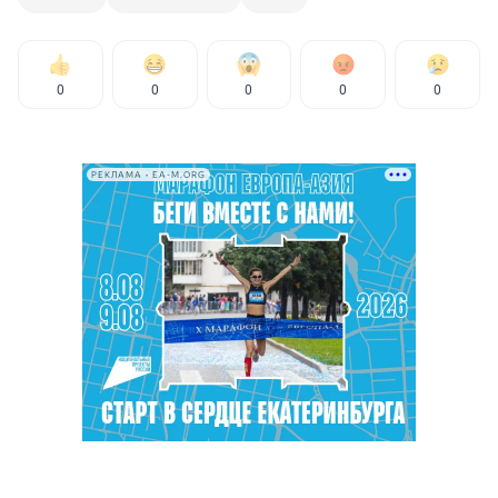
0
0
0
0
0
РЕКЛАМА • EA-M.ORG