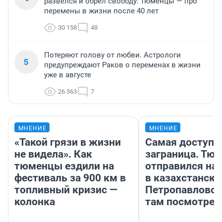
развелся и обрел свободу: тюменцы — про
перемены в жизни после 40 лет
30 158
48
Потеряют голову от любви. Астрологи
5
предупреждают Раков о переменах в жизни
уже в августе
26 363
7
МНЕНИЕ
МНЕНИЕ
«Такой грязи в жизни
Самая доступн
не видела». Как
заграница. Тю
тюменцы ездили на
отправился на
фестиваль за 900 км в
в казахстански
топливный кризис —
Петропавловск
колонка
там посмотрет