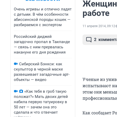
Женщины
Очень игривы и отлично ладят
работе
с детьми. В чём особенности
абиссинской породы кошек —
разбираемся с экспертом
11 апреля 2014, 09:12
Российский диджей
2
коммент
загадочно пропал в Таиланде
— связь с ним прервалась
накануне его дня рождения
Сибирский Бэнкси: как
скульптор в черной маске
развешивает загадочные арт-
Ученые из унив
объекты — видео
испытывают на 
«Как тебя в гроб такую
этом они меньш
положат?» Мать двоих детей
профессиональн
набила первую татуировку в
50 лет — зачем она это
сделала и что отвечает
Как сообщает Р