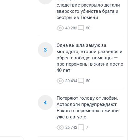
следствие раскрыло детали
зверского убийства брата и
сестры из Тюмени
40 283
50
Одна вышла замуж за
3
молодого, второй развелся и
обрел свободу: тюменцы —
про перемены в жизни после
40 лет
30 494
50
Потеряют голову от любви.
4
Астрологи предупреждают
Раков о переменах в жизни
уже в августе
26 742
7