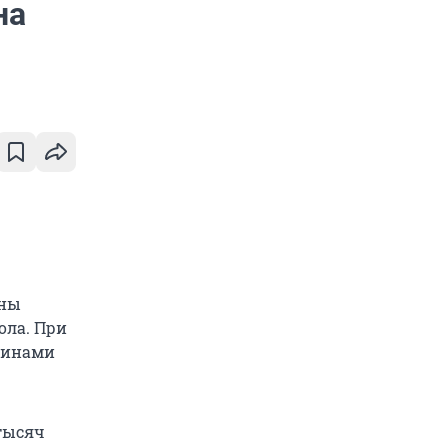
на
ины
ола. При
чинами
 тысяч