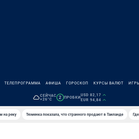
ТЕЛЕПРОГРАММА
АФИША
ГОРОСКОП
КУРСЫ ВАЛЮТ
ИГР
USD 82,17
СЕЙЧАС
2
ПРОБКИ
+26°C
EUR 94,84
м на реку
Тюменка показала, что странного продают в Таиланде
Где