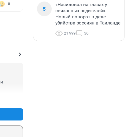
«Насиловал на глазах у
0
5
связанных родителей».
Новый поворот в деле
убийства россиян в Таиланде
21 999
36
и 
+0
–0