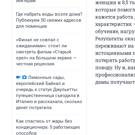
хейтерам
женщин и 8,5 т
которые помогл
Где набрать воды возле дома?
кажется работа
Публикуем 50 свежих адресов
характеристик 
для тюменцев
обучение, нагру
Результаты оказ
«Финал не совпал с
переживают на 
ожиданиями»: стоит ли
смотреть фильм «Старый
истощенными по
орел» на большом экране —
потерять работу
честная рецензия
поводу. Ну и, н
профессионализм
Лимонные сады,
дамы получают 
европейский Байкал и
очередь к статуе Джульетты:
путешественница съездила в
Италию и рассказала, сколько
денег потратила
Как спастись от жары без
кондиционера: 5 работающих
способов