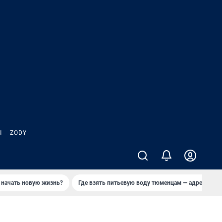
Ы
ZODY
 начать новую жизнь?
Где взять питьевую воду тюменцам — адреса