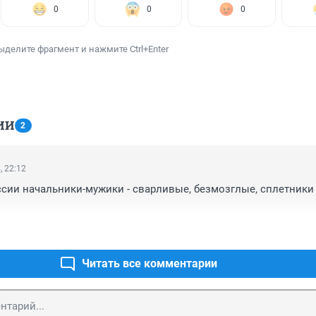
0
0
0
ыделите фрагмент и нажмите Ctrl+Enter
ИИ
2
, 22:12
ссии начальники-мужики - сварливые, безмозглые, сплетники 
Читать все комментарии