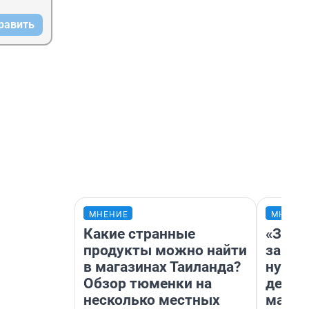
равить
МНЕНИЕ
МНЕНИ
Какие странные
«Заез
продукты можно найти
заправ
в магазинах Таиланда?
нулям
Обзор тюменки на
дела 
несколько местных
маршр