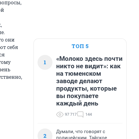
вопросы,
ой
,
е.
то они
ТОП 5
ют себя
ся
«Молоко здесь почти
1
тому
никто не видит»: как
вень
на тюменском
тственно,
заводе делают
продукты, которые
вы покупаете
каждый день
97 717
144
Думали, что говорят с
2
полицейским. Тайское