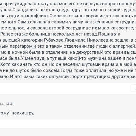
 врач увидела оплату она мне его не вернула-вопрос почему?
 ушла.Скандалить не стала,ведь вдруг потом по скорой туда же
ась идти на конфликт.О враче отзывы хорошие,но как знать кт
 немного.Сама слышала своими ушами как женщина сотрудниц
остельное, и сказала второй сотруднице их мало как хотите, т
Ранее эта же больница несколько лет назад.Пошла я к 
ч высшей категории Губачова Людмила Николаевна зашла, в с
ным перегаром,и это в таком отделении,где люди с аллергией.
мо в ночной была в отделении на дежурстве.И это врач высш
асе была.У меня зуд, а тут ещё какой-то мужчина зашёл я понял
.Хотя как знать кто он.Но он веселил шутками врача и в мой а
е не до шуток было совсем.Тогда тоже оплатила ,но уже и не 
ыло.И вот из-за таких ситуации .портят репутацию других вра
4, 14:48
тому" психиатру.