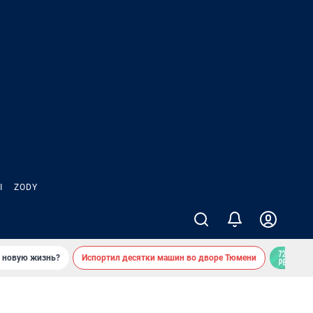
Ы
ZODY
ь новую жизнь?
Испортил десятки машин во дворе Тюмени