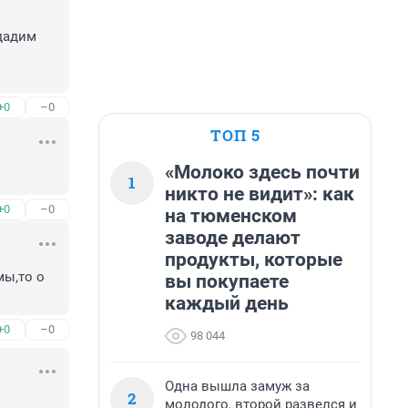
дадим 
+0
–0
ТОП 5
«Молоко здесь почти
1
никто не видит»: как
+0
–0
на тюменском
заводе делают
продукты, которые
ы,то о 
вы покупаете
каждый день
+0
–0
98 044
Одна вышла замуж за
2
молодого, второй развелся и