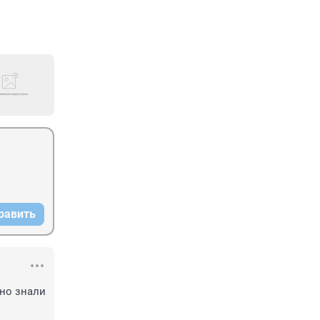
равить
но знали 