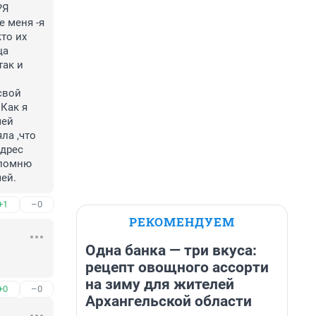
Я 
 меня -я 
о их 
а 
ак и 
вой 
Как я 
ей 
а ,что 
дрес 
помню 
чей.
+1
–0
РЕКОМЕНДУЕМ
Одна банка — три вкуса:
рецепт овощного ассорти
на зиму для жителей
+0
–0
Архангельской области