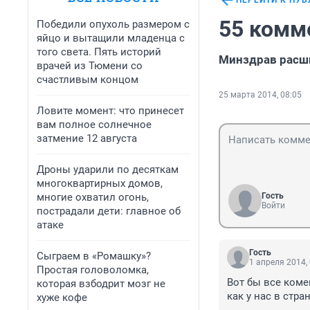
ПЕРЕЙТИ К ПУ
55 комм
Победили опухоль размером с
яйцо и вытащили младенца с
того света. Пять историй
Минздрав расш
врачей из Тюмени со
счастливым концом
25 марта 2014, 08:05
Ловите момент: что принесет
вам полное солнечное
затмение 12 августа
Дроны ударили по десяткам
многоквартирных домов,
многие охватил огонь,
Гость
Войти
пострадали дети: главное об
атаке
Гость
Сыграем в «Ромашку»?
1 апреля 2014,
Простая головоломка,
Вот бы все коме
которая взбодрит мозг не
как у нас в стра
хуже кофе