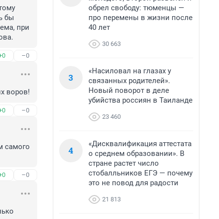
обрел свободу: тюменцы —
тому 
про перемены в жизни после
 бы 
40 лет
ема, при 
ова.
30 663
+0
–0
«Насиловал на глазах у
3
связанных родителей».
Новый поворот в деле
их воров!
убийства россиян в Таиланде
+0
–0
23 460
«Дисквалификация аттестата
 самого 
4
о среднем образовании». В
стране растет число
стобалльников ЕГЭ — почему
+0
–0
это не повод для радости
21 813
ько 