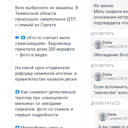
Из жизни 

Всех выбросило из машины. В
Мать сходила ин
Тюменской области
основания нет!р
произошло смертельное ДТП
подтвердила что 
с семьей из Сургута
ОТВЕТИТЬ
«Кто-то считает меня
Гость
сумасшедшей». Художница
31 марта 2014,
приютила дома 200 жирафов
— фото и видео
Обогащение бога
ОТВЕТИТЬ
На какой срок отодвинули
реформу семейной ипотеки: в
Гость
правительстве назвали риски
31 марта 2014,
Если вспомнить,
Как снимают детективный
"какчестве" все
триллер про «свинцового
маньяка» со звездами
ОТВЕТИТЬ
1
сериалов: фото со съемок и
первые подробности
Гость
1 апреля 201
А вы сами-то 
Микрофренч, неон и