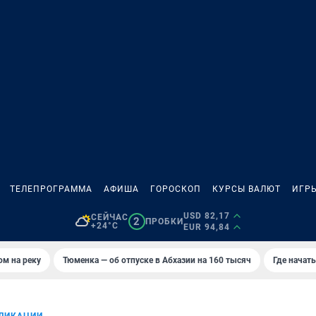
ТЕЛЕПРОГРАММА
АФИША
ГОРОСКОП
КУРСЫ ВАЛЮТ
ИГР
USD 82,17
СЕЙЧАС
2
ПРОБКИ
+24°C
EUR 94,84
ом на реку
Тюменка — об отпуске в Абхазии на 160 тысяч
Где начат