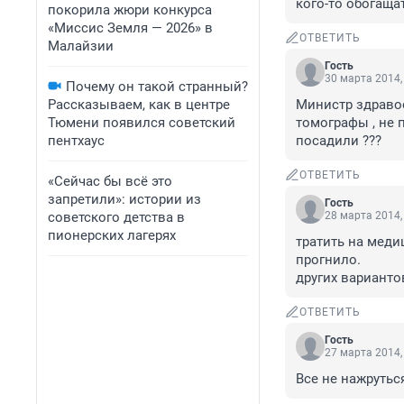
кого-то обогащать
покорила жюри конкурса
«Миссис Земля — 2026» в
ОТВЕТИТЬ
Малайзии
Гость
30 марта 2014,
Почему он такой странный?
Рассказываем, как в центре
Министр здравоо
Тюмени появился советский
томографы , не 
пентхаус
посадили ???
ОТВЕТИТЬ
«Сейчас бы всё это
запретили»: истории из
Гость
советского детства в
28 марта 2014,
пионерских лагерях
тратить на меди
прогнило. 

других варианто
ОТВЕТИТЬ
Гость
27 марта 2014,
Все не нажрутьс