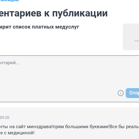
БЛИКАЦИИ
ентариев к публикации
ирит список платных медуслуг
Отп
 03:20
нты на сайт минздрава!прям большими буквами!Все бы реаль
не с медициной!
