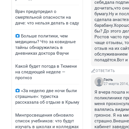
себя,дала подпи
дочитать,что они
Врач предупредил о
бумагу.Ну и пос
смертельной опасности на
сделала анастез
даче: что нельзя делать в саду
барабану.Хорошо
бы? До этого де
Больше политики, чем
Ростов часто пр
медицины? Что за ковидные
чаще отзывы, то
тайны обнаружились в
отзыв на их сай
дневниках доктора Фаучи
обслуживанием и
попадётся.Вот и
Какой будет погода в Тюмени
ОТВЕТИТЬ
на следующей неделе —
прогноз
Гость
27 марта 2014,
«За неделю две ночи были
Я вчера пошла н
страшные»: туристка
поликлинике при
рассказала об отдыхе в Крыму
меня проконсуль
валялись видимо
Минпросвещения обновило
грязное. Я на м
список учебников: что будут
страшно.Внешне 
изучать в школах и колледжах
кабинет заведую