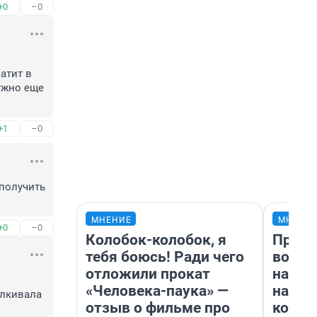
+0
–0
тит в 
ужно еще 
+1
–0
получить 
МНЕНИЕ
МНЕНИ
+0
–0
Колобок-колобок, я
Прода
тебя боюсь! Ради чего
возьм
отложили прокат
нам г
«Человека-паука» —
налог
лкивала 
отзыв о фильме про
косне