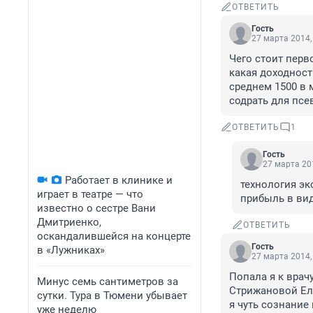
ОТВЕТИТЬ
Гость
27 марта 2014,
Чего стоит перв
какая доходност
среднем 1500 в 
содрать для пс
ОТВЕТИТЬ
1
Гость
27 марта 201
Работает в клинике и
технология эк
играет в театре — что
прибыль в вид
известно о сестре Вани
Дмитриенко,
ОТВЕТИТЬ
оскандалившейся на концерте
Гость
в «Лужниках»
27 марта 2014,
Попала я к врач
Минус семь сантиметров за
Стрижановой Еле
сутки. Тура в Тюмени убывает
я чуть сознание
уже неделю