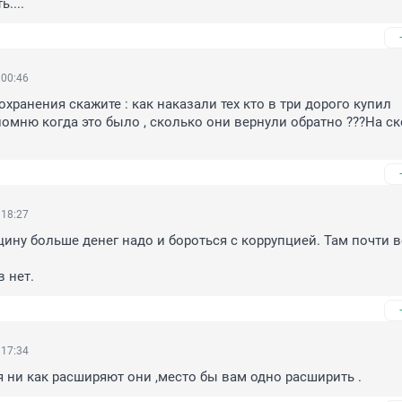
....
 00:46
хранения скажите : как наказали тех кто в три дорого купил 
помню когда это было , сколько они вернули обратно ???На ск
 18:27
цину больше денег надо и бороться с коррупцией. Там почти вс
в нет.
 17:34
я ни как расширяют они ,место бы вам одно расширить .