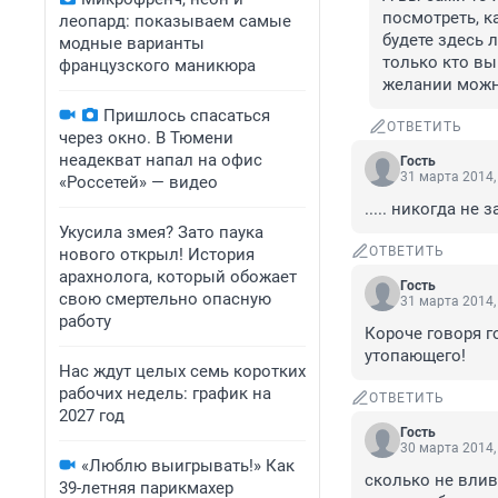
посмотреть, к
леопард: показываем самые
будете здесь 
модные варианты
только кто вы 
французского маникюра
желании можно
Пришлось спасаться
ОТВЕТИТЬ
через окно. В Тюмени
неадекват напал на офис
Гость
31 марта 2014,
«Россетей» — видео
..... никогда н
Укусила змея? Зато паука
ОТВЕТИТЬ
нового открыл! История
арахнолога, который обожает
Гость
свою смертельно опасную
31 марта 2014,
работу
Короче говоря г
утопающего!
Нас ждут целых семь коротких
рабочих недель: график на
ОТВЕТИТЬ
2027 год
Гость
30 марта 2014,
«Люблю выигрывать!» Как
сколько не влива
39-летняя парикмахер