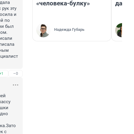
«человека-булку»
даже 
дала 
рук эту 
осила и 
й по 
и был 
Надежда Губарь
ом. 
исали 
писала 
ным 
циалист 
+1
–0
ей 
ассу 
шки 
дно 
а.Зато 
 с 