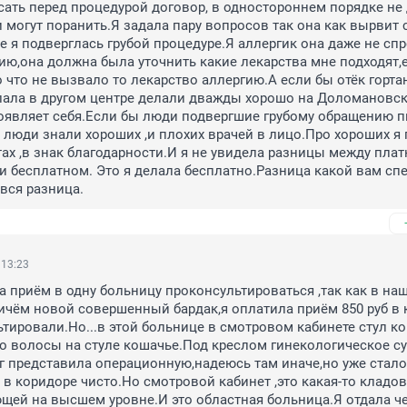
сать перед процедурой договор, в одностороннем порядке не 
 могут поранить.Я задала пару вопросов так она как вырвит с 
ле я подверглась грубой процедуре.Я аллергик она даже не спр
ию,она должна была уточнить какие лекарства мне подходят,е
 что не вызвало то лекарство аллергию.А если бы отёк гортан
лала в другом центре делали дважды хорошо на Доломановск
оявляет себя.Если бы люди подвергшие грубому обращению п
 люди знали хороших ,и плохих врачей в лицо.Про хороших я 
тах ,в знак благодарности.И я не увидела разницы между плат
 бесплатном. Это я делала бесплатно.Разница какой вам спе
 вся разница.
 13:23
а приём в одну больницу проконсультироваться ,так как в наш
чём новой совершенный бардак,я оплатила приём 850 руб в к
тировали.Но...в этой больнице в смотровом кабинете стул ко
 волосы на стуле кошачье.Под креслом гинекологическое су
иг представила операционную,надеюсь там иначе,но уже стало 
в коридоре чисто.Но смотровой кабинет ,это какая-то кладовк
щей на высшем уровне.И это областная больница.Я отдала чек