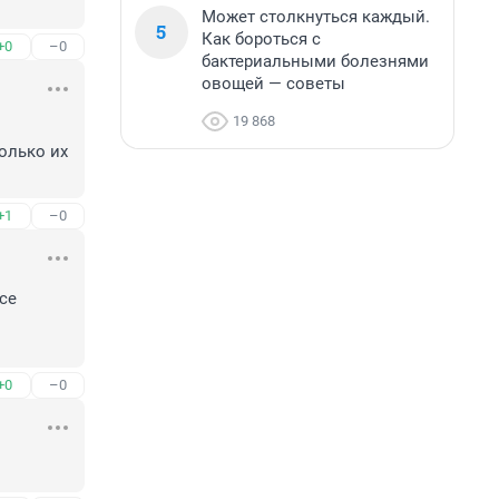
Может столкнуться каждый.
5
Как бороться с
+0
–0
бактериальными болезнями
овощей — советы
19 868
олько их 
+1
–0
е 
+0
–0