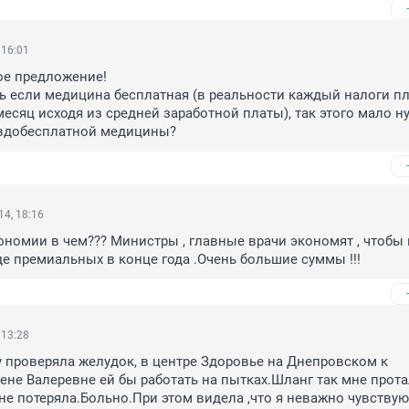
 16:01
ое предложение! 

ь если медицина бесплатная (в реальности каждый налоги пла
месяц исходя из средней заработной платы), так этого мало н
евдобесплатной медицины?
4, 18:16
ономии в чем??? Министры , главные врачи экономят , чтобы 
е премиальных в конце года .Очень большие суммы !!!
 13:28
у проверяла желудок, в центре Здоровье на Днепровском к 
не Валеревне ей бы работать на пытках.Шланг так мне прота
 не потеряла.Больно.При этом видела ,что я неважно чувствую 