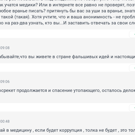
ак учатся медики? Или в интернете все равно не проверят, поэ
любое вранье писать? притянуть бы вас за уши за вранье, знать
такой (такая). Хотя учтите, что и ваша анонимность - не пробл
 на раз-два узнать, кто вы...И заставить отвечать за свои сл
 09:08
е забывайте,что вы живете в стране фальшивых идей и настоящ
 09:06
осрекет продолжается и спасение утопающего, осталось делом
 00:48
й в медицину , если будет коррупция , толка не будет , это тол