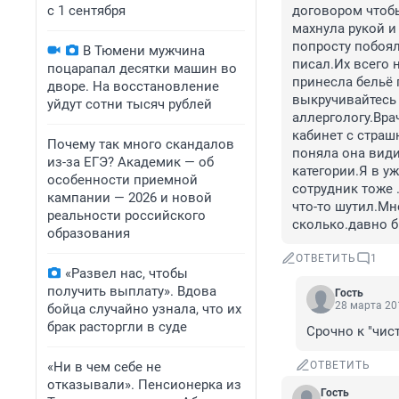
с 1 сентября
договором чтобы
махнула рукой и
попросту побоял
В Тюмени мужчина
писал.Их всего
поцарапал десятки машин во
принесла бельё п
дворе. На восстановление
выкручивайтесь 
уйдут сотни тысяч рублей
аллергологу.Вра
кабинет с страш
Почему так много скандалов
поняла она види
из-за ЕГЭ? Академик — об
категории.Я в уж
особенности приемной
сотрудник тоже 
кампании — 2026 и новой
что-то шутил.Мн
реальности российского
сколько.давно б
образования
ОТВЕТИТЬ
1
«Развел нас, чтобы
получить выплату». Вдова
Гость
28 марта 201
бойца случайно узнала, что их
брак расторгли в суде
Срочно к "чис
«Ни в чем себе не
ОТВЕТИТЬ
отказывали». Пенсионерка из
Гость