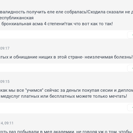
валидность получить еле еле собралась!Сходила сказали не 
еспубликанская 

бронхиальная асма 4 степени!так что вот как то так!
 09:17
тых и обнищание нищих в этой стране- неизлечимая болезнь!
 09:15
как мы все "учимся" сейчас за деньги покупая сесии и диплом
х медуслуг платных или бесплатных можете только мечтать!
4, 09:11
хоть раз побывали в мед академии, не говоря уж о том, чтобы 