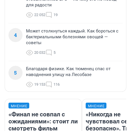
для радости
22 052
19
Может столкнуться каждый. Как бороться с
4
бактериальными болезнями овощей —
советы
20 032
5
Благодаря физике. Как тюменец спас от
5
наводнения улицу на Лесобазе
19 153
116
МНЕНИЕ
МНЕНИЕ
«Финал не совпал с
«Никогда не
ожиданиями»: стоит ли
чувствовал себ
смотреть фильм
безопасно». Т