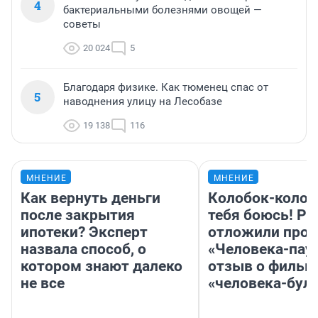
4
бактериальными болезнями овощей —
советы
20 024
5
Благодаря физике. Как тюменец спас от
5
наводнения улицу на Лесобазе
19 138
116
МНЕНИЕ
МНЕНИЕ
Как вернуть деньги
Колобок-колобо
после закрытия
тебя боюсь! Ра
ипотеки? Эксперт
отложили прок
назвала способ, о
«Человека-пау
котором знают далеко
отзыв о фильм
не все
«человека-бул