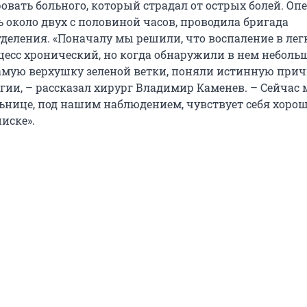
овать больного, который страдал от острых болей. Оп
 около двух с половиной часов, проводила бригада
тделения. «Поначалу мы решили, что воспаление в ле
цесс хронический, но когда обнаружили в нем неболь
самую верхушку зеленой ветки, поняли истинную при
гии, – рассказал хирург Владимир Каменев. – Сейчас
льнице, под нашим наблюдением, чувствует себя хорош
иске».