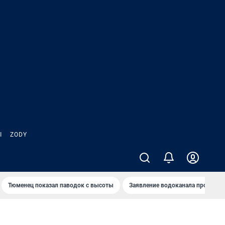
Ы
ZODY
Тюменец показал паводок с высоты
Заявление водоканала про запа