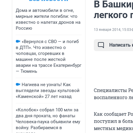
В Башкир
Дома и автомобили в огне,
легкого 
мирные жители погибли: что
известно о налетах дронов на
Россию
13 января 2014, 15:03
«Вернулся с СВО — и погиб
Написать
в ДТП». Что известно о
чоповцах, сгоревших в
машине после жесткой
аварии на трассе Екатеринбург
— Тюмень
Нагиева не узнать! Как
Специалисты Р
выглядели звезды культовой
«Каменской» 27 лет назад
воспаленного л
«Колобок» собрал 100 млн за
Как сообщает Р
два дня проката, но фанаты
поступил в бол
Человека-паука объявили ему
войну. Разбираемся в
местных медико