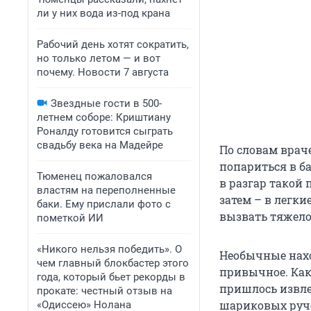
ли у них вода из-под крана
Рабочий день хотят сократить,
но только летом — и вот
почему. Новости 7 августа
Звездные гости в 500-
летнем соборе: Криштиану
Роналду готовится сыграть
свадьбу века на Мадейре
По словам врач
попариться в ба
Тюменец пожаловался
в разгар такой 
властям на переполненные
затем – в легки
баки. Ему прислали фото с
вызвать тяжело
пометкой ИИ
«Никого нельзя победить». О
Необычные нахо
чем главный блокбастер этого
привычное. Как
года, который бьет рекорды в
пришлось извле
прокате: честный отзыв на
шариковых руче
«Одиссею» Нолана