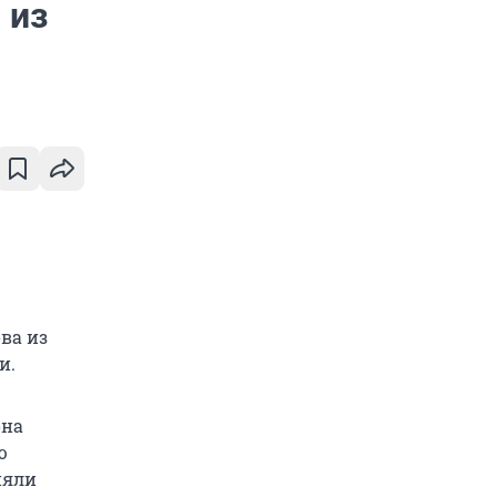
 из
ва из
и.
она
ю
няли