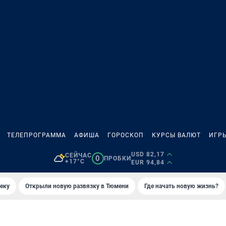
ТЕЛЕПРОГРАММА
АФИША
ГОРОСКОП
КУРСЫ ВАЛЮТ
ИГР
USD 82,17
СЕЙЧАС
0
ПРОБКИ
+17°C
EUR 94,84
еку
Открыли новую развязку в Тюмени
Где начать новую жизнь?