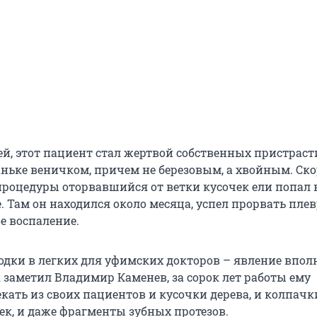
ей, этот пациент стал жертвой собственных пристраст
ньке веничком, причем не березовым, а хвойным. Скор
процедуры оторвавшийся от ветки кусочек ели попал в
е. Там он находился около месяца, успел прорвать плев
е воспаление.
дки в легких для уфимских докторов – явление впол
 заметил Владимир Каменев, за сорок лет работы ему
кать из своих пациентов и кусочки дерева, и колпачк
к, и даже фрагменты зубных протезов.