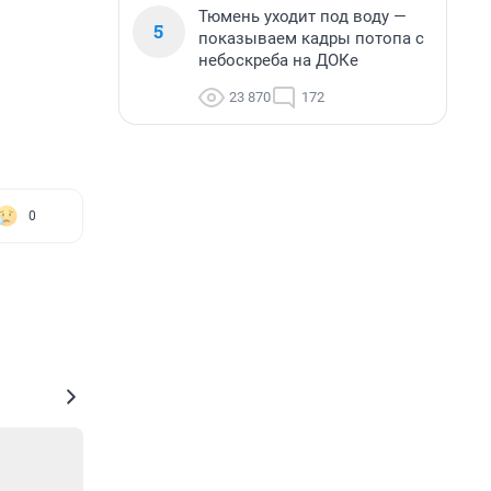
Тюмень уходит под воду —
5
показываем кадры потопа с
небоскреба на ДОКе
23 870
172
0