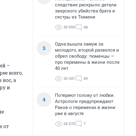
следствие раскрыло детали
зверского убийства брата и
сестры из Тюмени
39 959
48
Одна вышла замуж за
3
молодого, второй развелся и
обрел свободу: тюменцы —
про перемены в жизни после
ий –
40 лет
ее всего,
30 341
49
 нос, а
ру и
Потеряют голову от любви.
4
Астрологи предупреждают
Раков о переменах в жизни
не
уже в августе
26 570
7
и от