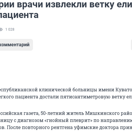
ии врачи извлекли ветку ели
пациента
1 028
 комментарий
еспубликанской клинической больницы имени Кувато
егкого пациента достали пятисантиметровую ветку ел
оссийская газета, 50-летний житель Мишкинского рай
ьницу с диагнозом «гнойный плеврит» по направлени
в. После повторного рентгена уфимские доктора при