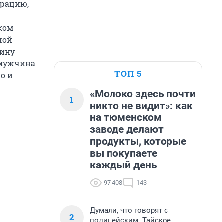
ерацию,
гком
шой
чину
 мужчина
ТОП 5
о и
«Молоко здесь почти
1
никто не видит»: как
на тюменском
заводе делают
продукты, которые
вы покупаете
каждый день
97 408
143
Думали, что говорят с
2
полицейским. Тайское