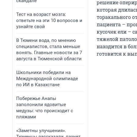
скандале
решение оперир
которая длилась
Тест на возраст мозга:
торакального о
ответьте на эти 10 вопросов и
пациента – про
узнайте свой
кусочек ели – 
тяжелой патоло
В Тюмени вода, по мнению
находится в бо
специалистов, стала меньше
вонять. Главные новости за 7
готовится к вып
августа в Тюменской области
Школьники победили на
Международной олимпиаде
по ИИ в Казахстане
Побережье Анапы
заполонили ядовитые
медузы: что происходит с
пляжами
«Заметны улучшения».
Тюменцы рассказали, пахнет