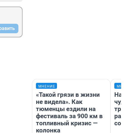
равить
МНЕНИЕ
МНЕНИ
«Такой грязи в жизни
Насле
не видела». Как
чудом
тюменцы ездили на
транс
фестиваль за 900 км в
разне
топливный кризис —
совет
колонка