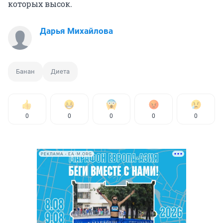
которых высок.
Дарья Михайлова
Банан
Диета
0
0
0
0
0
РЕКЛАМА • EA-M.ORG