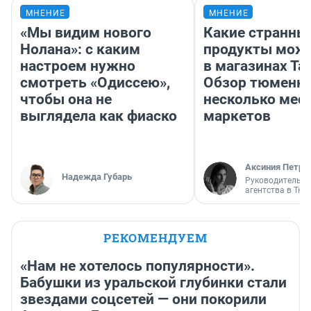
МНЕНИЕ
МНЕНИЕ
«Мы видим нового
Какие странны
Нолана»: с каким
продукты можн
настроем нужно
в магазинах Та
смотреть «Одиссею»,
Обзор тюменки
чтобы она не
несколько мес
выглядела как фиаско
маркетов
Аксиния Петро
Надежда Губарь
Руководитель м
агентства в Тю
РЕКОМЕНДУЕМ
«Нам не хотелось популярности».
Бабушки из уральской глубинки стали
звездами соцсетей — они покорили