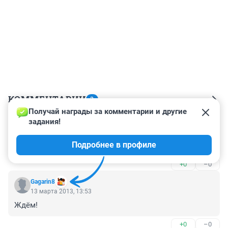
КОММЕНТАРИИ
3
Получай награды за комментарии и другие 
задания!
Гость
18 марта 2013, 13:48
Подробнее в профиле
Ждем!
+0
–0
Gagarin8
13 марта 2013, 13:53
Ждём!
+0
–0