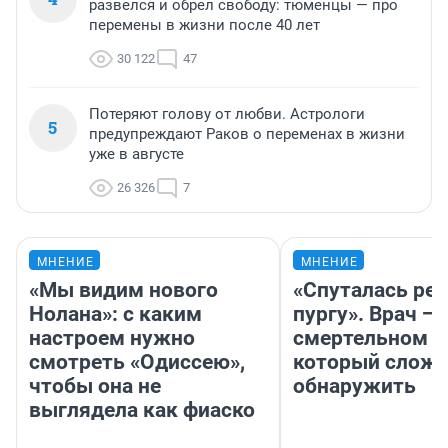
развелся и обрел свободу: тюменцы — про
перемены в жизни после 40 лет
30 122
47
Потеряют голову от любви. Астрологи
5
предупреждают Раков о переменах в жизни
уже в августе
26 326
7
МНЕНИЕ
МНЕНИЕ
«Мы видим нового
«Спуталась реч
Нолана»: с каким
пургу». Врач — 
настроем нужно
смертельном д
смотреть «Одиссею»,
который слож
чтобы она не
обнаружить
выглядела как фиаско