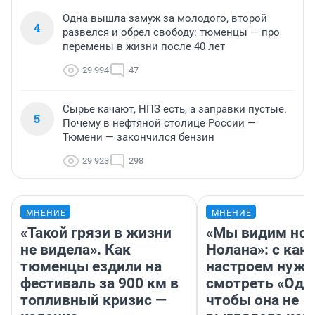
Одна вышла замуж за молодого, второй
4
развелся и обрел свободу: тюменцы — про
перемены в жизни после 40 лет
29 994
47
Сырье качают, НПЗ есть, а заправки пустые.
5
Почему в нефтяной столице России —
Тюмени — закончился бензин
29 923
298
МНЕНИЕ
МНЕНИЕ
«Такой грязи в жизни
«Мы видим нов
не видела». Как
Нолана»: с как
тюменцы ездили на
настроем нужн
фестиваль за 900 км в
смотреть «Оди
топливный кризис —
чтобы она не