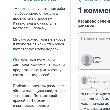
ПЕРЕЙТИ К ПУ
1 комме
«Никогда не чувствовал себя
так безопасно». Тюменец
проехался по дорогам
Кесарево сечен
Казахстана и оказался в
ребенка
восторге — почему?
Миру угрожают новые вирусы
и глобальная климатическая
катастрофа: итоги недели
Гость
Огромный пустырь и
Войти
одинокая высотка. В Тюмени
продолжают строить кампус —
как он выглядит сейчас
Гость
29 мая 2012, 1
Победили опухоль размером с
че за бред..... 
яйцо и вытащили младенца с
мы все четыре с
того света. Пять историй
располнел! А ам
врачей из Тюмени со
макдональсе объ
счастливым концом
и мулаты.. а ев