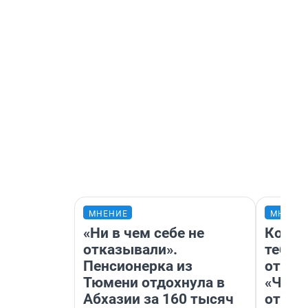
МНЕНИЕ
МНЕНИ
«Ни в чем себе не
Колоб
отказывали».
тебя 
Пенсионерка из
отлож
Тюмени отдохнула в
«Чело
Абхазии за 160 тысяч
отзыв