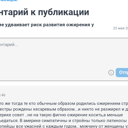
БЛИКАЦИИ
нтарий к публикации
ие удваивает риск развития ожирения у
25 мая 2
Отп
8:46
а что же тогда те кто обычным образом родились ожирением стр
естры рождены кесаревым образом...и никто не разжирел и д
ерике совет ..не на такую фигню ожирение косить,а меньше 
едаться. В америке симпатичны и стройны только латиносы 
ропейцы все ужасней с каждым годом.. мужчину от женщины уж