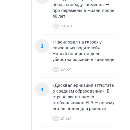
обрел свободу: тюменцы —
про перемены в жизни после
40 лет
30 670
«Насиловал на глазах у
3
связанных родителей».
Новый поворот в деле
убийства россиян в Таиланде
23 604
«Дисквалификация аттестата
4
о среднем образовании». В
стране растет число
стобалльников ЕГЭ — почему
это не повод для радости
21 824