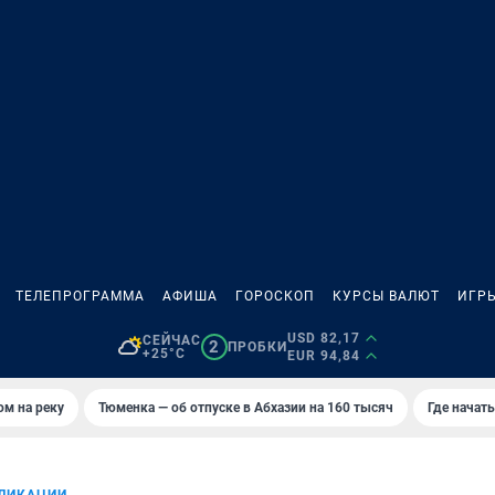
ТЕЛЕПРОГРАММА
АФИША
ГОРОСКОП
КУРСЫ ВАЛЮТ
ИГР
USD 82,17
СЕЙЧАС
2
ПРОБКИ
+25°C
EUR 94,84
ом на реку
Тюменка — об отпуске в Абхазии на 160 тысяч
Где начат