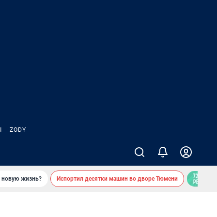
Ы
ZODY
ь новую жизнь?
Испортил десятки машин во дворе Тюмени