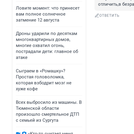
отличить,в безр
Ловите момент: что принесет
вам полное солнечное
ОТВЕТИТЬ
затмение 12 августа
Дроны ударили по десяткам
многоквартирных домов,
многие охватил огонь,
пострадали дети: главное об
атаке
Сыграем в «Ромашку»?
Простая головоломка,
которая взбодрит мозг не
хуже кофе
Всех выбросило из машины. В
Тюменской области
произошло смертельное ДТП
с семьей из Сургута
«Кто-то считает меня