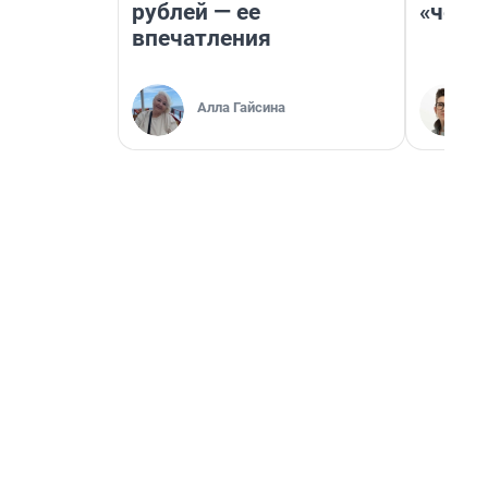
рублей — ее
«чело
впечатления
Алла Гайсина