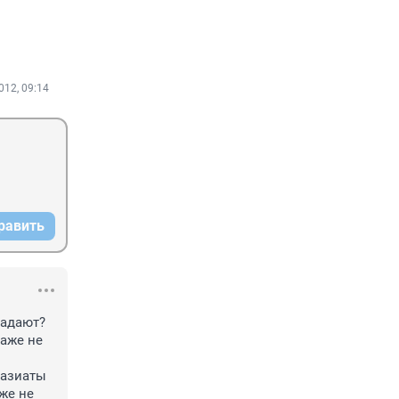
012, 09:14
равить
адают? 
аже не 
азиаты 
е не 