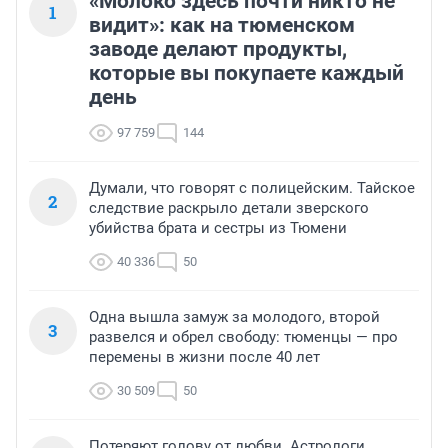
«Молоко здесь почти никто не
1
видит»: как на тюменском
заводе делают продукты,
которые вы покупаете каждый
день
97 759
144
Думали, что говорят с полицейским. Тайское
2
следствие раскрыло детали зверского
убийства брата и сестры из Тюмени
40 336
50
Одна вышла замуж за молодого, второй
3
развелся и обрел свободу: тюменцы — про
перемены в жизни после 40 лет
30 509
50
Потеряют голову от любви. Астрологи