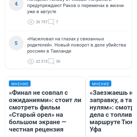
4
предупреждают Раков о переменах в жизни
уже в августе
26 757
7
«Насиловал на глазах у связанных
5
родителей». Новый поворот в деле убийства
россиян в Таиланде
22 215
36
МНЕНИЕ
МНЕНИЕ
«Финал не совпал с
«Заезжаешь на
ожиданиями»: стоит ли
заправку, а там
смотреть фильм
нулям»: смотри
«Старый орел» на
дела с топливо
большом экране —
маршруте Тюм
честная рецензия
Уфа