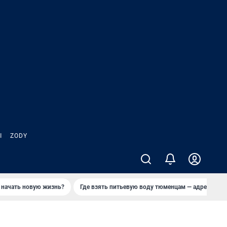
Ы
ZODY
 начать новую жизнь?
Где взять питьевую воду тюменцам — адреса