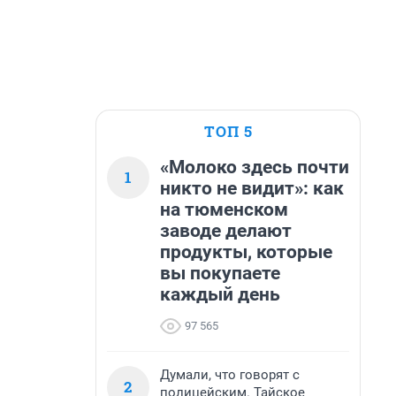
ТОП 5
«Молоко здесь почти
1
никто не видит»: как
на тюменском
заводе делают
продукты, которые
вы покупаете
каждый день
97 565
Думали, что говорят с
2
полицейским. Тайское