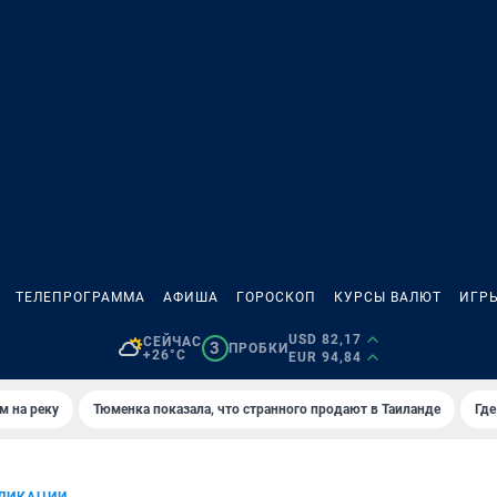
ТЕЛЕПРОГРАММА
АФИША
ГОРОСКОП
КУРСЫ ВАЛЮТ
ИГР
USD 82,17
СЕЙЧАС
3
ПРОБКИ
+26°C
EUR 94,84
м на реку
Тюменка показала, что странного продают в Таиланде
Где