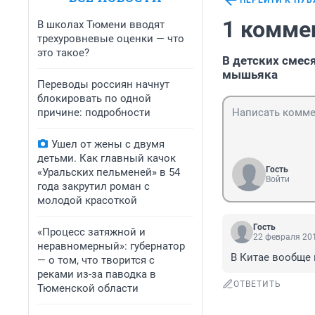
ПЕРЕЙТИ К ПУ
1 комме
В школах Тюмени вводят
трехуровневые оценки — что
это такое?
В детских смес
мышьяка
Переводы россиян начнут
блокировать по одной
причине: подробности
Ушел от жены с двумя
детьми. Как главный качок
Гость
«Уральских пельменей» в 54
Войти
года закрутил роман с
молодой красоткой
Гость
«Процесс затяжной и
22 февраля 201
неравномерный»: губернатор
В Китае вообще 
— о том, что творится с
реками из-за паводка в
ОТВЕТИТЬ
Тюменской области