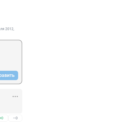
ля 2012,
равить
+0
–0