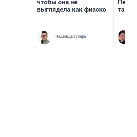
чтобы она не
Петро
выглядела как фиаско
там п
Надежда Губарь