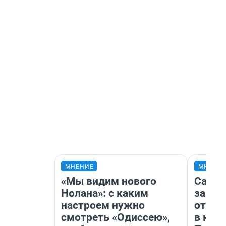
МНЕНИЕ
МНЕНИ
«Мы видим нового
Самая
Нолана»: с каким
загра
настроем нужно
отпра
смотреть «Одиссею»,
в каз