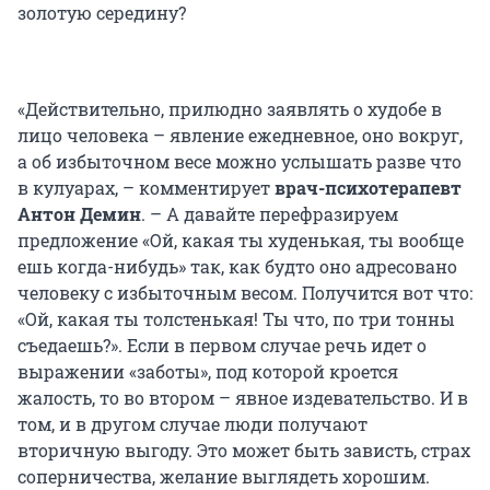
золотую середину?
«Действительно, прилюдно заявлять о худобе в
лицо человека – явление ежедневное, оно вокруг,
а об избыточном весе можно услышать разве что
в кулуарах, – комментирует
врач-психотерапевт
Антон Демин
. – А давайте перефразируем
предложение «Ой, какая ты худенькая, ты вообще
ешь когда-нибудь» так, как будто оно адресовано
человеку с избыточным весом. Получится вот что:
«Ой, какая ты толстенькая! Ты что, по три тонны
съедаешь?». Если в первом случае речь идет о
выражении «заботы», под которой кроется
жалость, то во втором – явное издевательство. И в
том, и в другом случае люди получают
вторичную выгоду. Это может быть зависть, страх
соперничества, желание выглядеть хорошим.