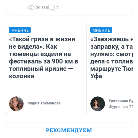
26 315
7
МНЕНИЕ
МНЕНИЕ
«Такой грязи в жизни
«Заезжаешь на
не видела». Как
заправку, а там
тюменцы ездили на
нулям»: смотри
фестиваль за 900 км в
дела с топливо
топливный кризис —
маршруте Тюм
колонка
Уфа
Екатерина Бур
Мария Токмакова
Журналист 72.R
РЕКОМЕНДУЕМ