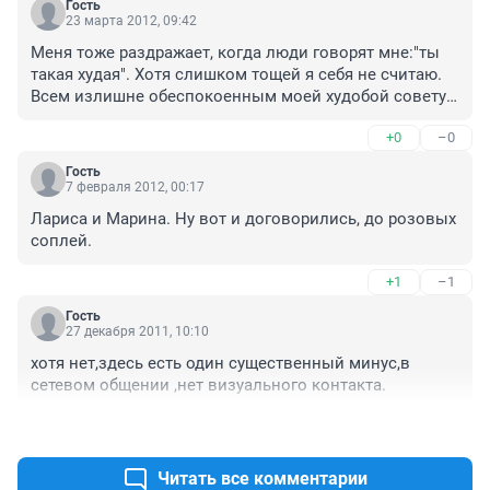
Гость
23 марта 2012, 09:42
Меня тоже раздражает, когда люди говорят мне:"ты 
такая худая". Хотя слишком тощей я себя не считаю. 
Всем излишне обеспокоенным моей худобой советую 
смириться уже с тем, что они жирные!
+0
–0
Гость
7 февраля 2012, 00:17
Лариса и Марина. Ну вот и договорились, до розовых 
соплей.
+1
–1
Гость
27 декабря 2011, 10:10
хотя нет,здесь есть один существенный минус,в 
сетевом общении ,нет визуального контакта.
+0
–0
Читать все комментарии