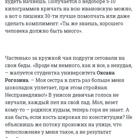
худеть начнешь. Получается о недоборе 5-10
килограммов кричать на всю ивановскую можно,
а вот о лишних 30-ти лучше помолчать или даже
сделать комплимент: «Ты же знаешь, хорошего
человека должно быть много».
Частенько за кружкой чая подруги сетовали на
свои беды. «Вроде ем немного, как и все, а нехудая,
– жалуется студентка университета
Оксана
Рогозина
. – Моя сестра в пять раз больше меня
шоколадок уплетает, при этом стройная.
Несправедливо!» В унисон девичьи голоса не
звучали, каждый пел на свой лад. Мол, везет
кому-то – родился худым, теперь горя не знает. А
как быть, если кость широкая по конституции? Не
объяснишь же потоку прохожих на улице, что
телосложение у меня такое, а не результат