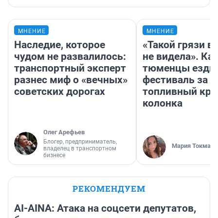
МНЕНИЕ
МНЕНИЕ
Наследие, которое
«Такой грязи в
чудом не развалилось:
не видела». Ка
транспортный эксперт
тюменцы ездил
разнес миф о «вечных»
фестиваль за 9
советских дорогах
топливный кри
колонка
Олег Арефьев
Блогер, предприниматель,
Мария Токмако
владелец в транспортном
бизнесе
РЕКОМЕНДУЕМ
AI-AINA: Атака на соцсети депутатов,