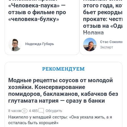
«Человека-паука» —
этого года, ко
отзыв о фильме про
бьет рекорды 
«человека-булку»
прокате: честн
отзыв на «Оди
Нолана
Стас Соколов
Надежда Губарь
Эксперт
РЕКОМЕНДУЕМ
Модные рецепты соусов от молодой
хозяйки. Консервирование
помидоров, баклажанов, кабачков без
глутамата натрия — сразу в банки
8 часов
4 485
Обсудить
Накипело у младшей сестры: «Она уехала жить, а я
осталась быть хорошей»