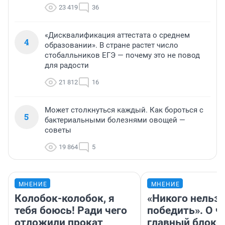
23 419
36
«Дисквалификация аттестата о среднем
4
образовании». В стране растет число
стобалльников ЕГЭ — почему это не повод
для радости
21 812
16
Может столкнуться каждый. Как бороться с
5
бактериальными болезнями овощей —
советы
19 864
5
МНЕНИЕ
МНЕНИЕ
Колобок-колобок, я
«Никого нельз
тебя боюсь! Ради чего
победить». О ч
отложили прокат
главный блокб