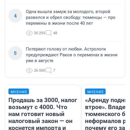
Одна вышла замуж за молодого, второй
4
развелся и обрел свободу: тюменцы — про
перемены в жизни после 40 лет
30 293
48
Потеряют голову от любви. Астрологи
5
предупреждают Раков о переменах в жизни
уже в августе
26 500
7
МНЕНИЕ
МНЕНИЕ
Продашь за 3000, налог
«Аренду подня
возьмут с 4000. Что
втрое». Владел
нам готовит новый
тюменского ба
налоговый закон — он
неформалов ра
коснется импорта и
почему его за