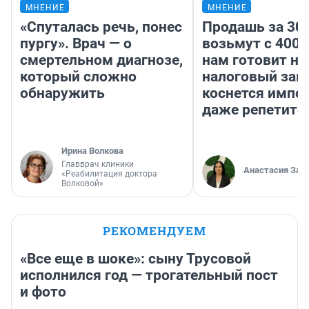
МНЕНИЕ
МНЕНИЕ
«Спуталась речь, понес
Продашь за 300
пургу». Врач — о
возьмут с 4000
смертельном диагнозе,
нам готовит н
который сложно
налоговый зако
обнаружить
коснется импор
даже репетито
Ирина Волкова
Главврач клиники
Анастасия Зав
«Реабилитация доктора
Волковой»
РЕКОМЕНДУЕМ
«Все еще в шоке»: сыну Трусовой
исполнился год — трогательный пост
и фото