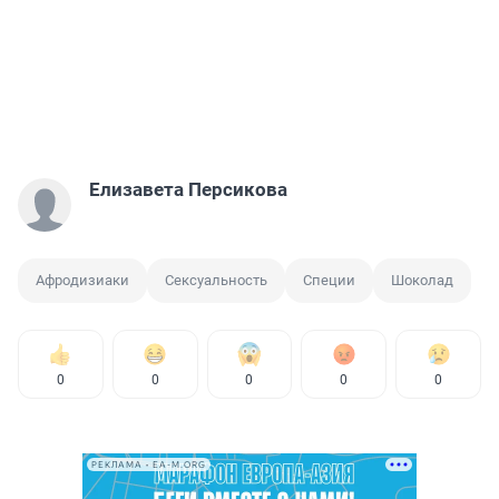
Елизавета Персикова
Афродизиаки
Сексуальность
Специи
Шоколад
0
0
0
0
0
РЕКЛАМА • EA-M.ORG