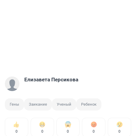
Елизавета Персикова
Гены
Заикание
Ученый
Ребенок
0
0
0
0
0