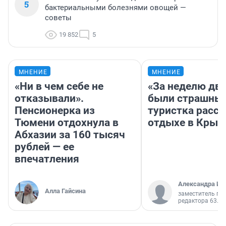
5
бактериальными болезнями овощей —
советы
19 852
5
МНЕНИЕ
МНЕНИЕ
«Ни в чем себе не
«За неделю две
отказывали».
были страшные
Пенсионерка из
туристка расск
Тюмени отдохнула в
отдыхе в Крым
Абхазии за 160 тысяч
рублей — ее
впечатления
Александра Ис
Алла Гайсина
заместитель гл
редактора 63.RU