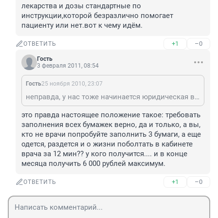
лекарства и дозы стандартные по 
инструкции,которой безразлично помогает 
пациенту или нет.вот к чему идём.
+1
–0
ОТВЕТИТЬ
Гость
3 февраля 2011, 08:54
Гость
25 ноября 2010, 23:07
неправда, у нас тоже начинается юридическая вахканалия.сутяги есть в любом обществе, и безработные адвокаты тоже.просто всё это приведёт к ещё большему оттоку кадров.остануться только умеющие работать по инструкции:чихнул-сдать все виды анализов как положено изо всех пальцев,в боку заболело-пройти все обследования хоть за три дня хоть за месяц,положено в больницу-никаких отказов,собираться и ехать,все лекарства и дозы стандартные по инструкции,которой безразлично помогает пациенту или нет.вот к чему идём.
это правда настоящее положение такое: требовать 
заполнения всех бумажек верно, да и только, а вы, 
кто не врачи попробуйте заполнить 3 бумаги, а еще 
одется, раздется и о жизни поболтать в кабинете 
врача за 12 мин?? у кого получится.... и в конце 
месяца получить 6 000 рублей максимум.
+1
–0
ОТВЕТИТЬ