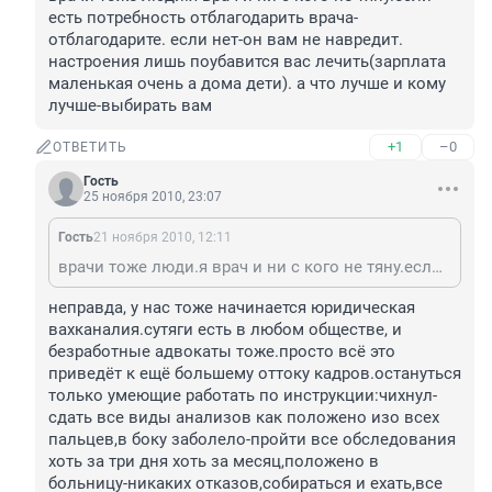
есть потребность отблагодарить врача-
отблагодарите. если нет-он вам не навредит. 
настроения лишь поубавится вас лечить(зарплата 
маленькая очень а дома дети). а что лучше и кому 
лучше-выбирать вам
+1
–0
ОТВЕТИТЬ
Гость
25 ноября 2010, 23:07
Гость
21 ноября 2010, 12:11
врачи тоже люди.я врач и ни с кого не тяну.если есть потребность отблагодарить врача-отблагодарите. если нет-он вам не навредит. настроения лишь поубавится вас лечить(зарплата маленькая очень а дома дети). а что лучше и кому лучше-выбирать вам
неправда, у нас тоже начинается юридическая 
вахканалия.сутяги есть в любом обществе, и 
безработные адвокаты тоже.просто всё это 
приведёт к ещё большему оттоку кадров.остануться 
только умеющие работать по инструкции:чихнул-
сдать все виды анализов как положено изо всех 
пальцев,в боку заболело-пройти все обследования 
хоть за три дня хоть за месяц,положено в 
больницу-никаких отказов,собираться и ехать,все 