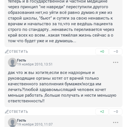
теперь и в государственной и частной медицине 
через принцип "не навреди" переступили.другого 
образования нет,но уйти всё равно думаю.я уже из 
старой школы, "бьют" и сутяги за свою ненависть к 
врачам и начальство за то,что не ведёшь пациента 
строго по стандарту...ненависть переливается через 
край всех ко всем...какая тяжёлая жизнь сейчас а о 
том что будет уже и не думаешь...
+0
–0
ОТВЕТИТЬ
Гость
19 ноября 2010, 13:51
дак что ж вы хотите,если все надзорные и 
руководящие органы хотят от врачей только 
качественного заполнения бумажек!когда им 
лечить?!любой здравомыслящий человек хочет 
меньше работать ,больше получать и нести меньшую 
ответственность!!
+2
–0
ОТВЕТИТЬ
Гость
19 ноября 2010, 11:07