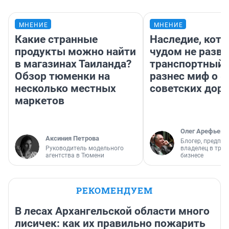
МНЕНИЕ
МНЕНИЕ
Какие странные
Наследие, кото
продукты можно найти
чудом не разва
в магазинах Таиланда?
транспортный 
Обзор тюменки на
разнес миф о 
несколько местных
советских доро
маркетов
Олег Арефьев
Аксиния Петрова
Блогер, предпри
Руководитель модельного
владелец в тра
агентства в Тюмени
бизнесе
РЕКОМЕНДУЕМ
В лесах Архангельской области много
лисичек: как их правильно пожарить