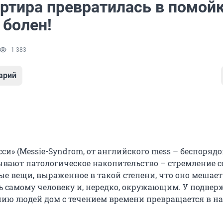
ртира превратилась в помойк
. болен!
1 383
арий
и» (Messie-Syndrom, от английского mess – беспорядок
вают патологическое накопительство – стремление с
е вещи, выраженное в такой степени, что оно мешает
 самому человеку и, нередко, окружающим. У подве
нию людей дом с течением времени превращается в 