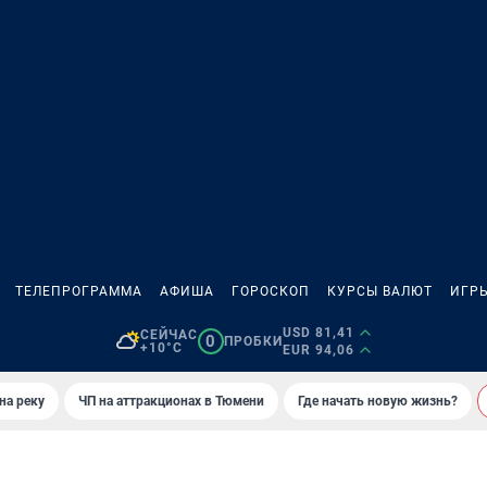
ТЕЛЕПРОГРАММА
АФИША
ГОРОСКОП
КУРСЫ ВАЛЮТ
ИГР
USD 81,41
СЕЙЧАС
0
ПРОБКИ
+10°C
EUR 94,06
на реку
ЧП на аттракционах в Тюмени
Где начать новую жизнь?