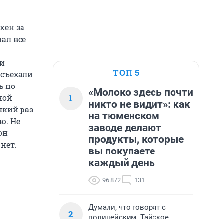
кен за
ал все
 и
ТОП 5
 съехали
ь по
«Молоко здесь почти
1
ной
никто не видит»: как
який раз
на тюменском
ю. Не
заводе делают
он
продукты, которые
нет.
вы покупаете
каждый день
96 872
131
Думали, что говорят с
2
полицейским. Тайское