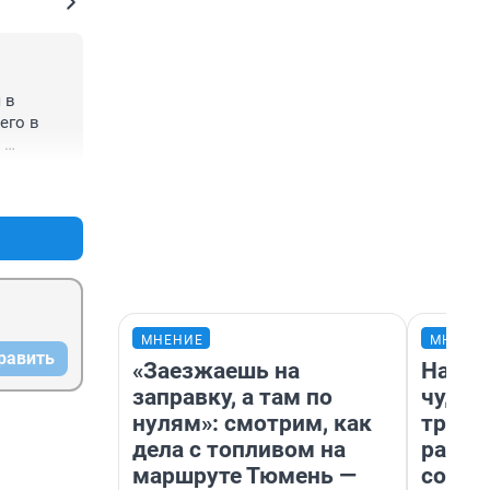
в 
го в 


+0
–0
МНЕНИЕ
МНЕНИ
равить
«Заезжаешь на
Насле
заправку, а там по
чудом
нулям»: смотрим, как
транс
дела с топливом на
разне
маршруте Тюмень —
совет