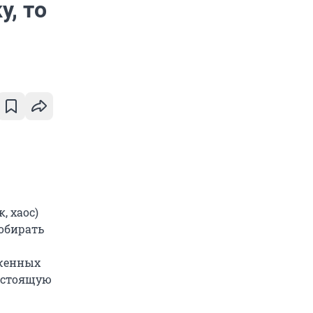
у, то
, хаос)
обирать
рженных
настоящую