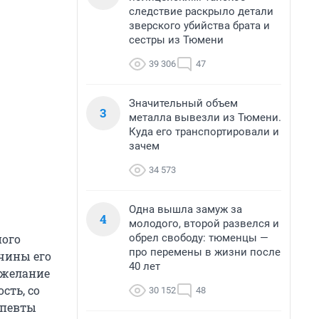
следствие раскрыло детали
зверского убийства брата и
сестры из Тюмени
39 306
47
Значительный объем
3
металла вывезли из Тюмени.
Куда его транспортировали и
зачем
34 573
Одна вышла замуж за
4
молодого, второй развелся и
обрел свободу: тюменцы —
ного
про перемены в жизни после
ичины его
40 лет
 желание
сть, со
30 152
48
апевты