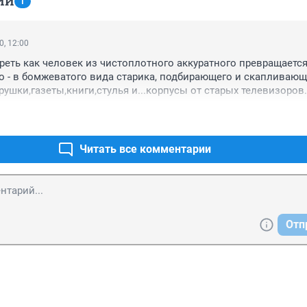
ИИ
1
0, 12:00
реть как человек из чистоплотного аккуратного превращается 
о - в бомжеватого вида старика, подбирающего и скапливающе
ушки,газеты,книги,стулья и...корпусы от старых телевизоров. 
сить что-либо - просто не даёт.

Читать все комментарии
Отп