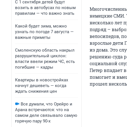
С 1 сентября детей будут
возить в автобусах по новым
Многочисленны
правилам — что важно знать
немецкие СМИ. 
несколько лет 
Какой будет зима, можно
подряд – выбро
узнать по погоде 7 августа —
велосипедов, п
важные приметы
взрослые дети П
из дома. Это сл
Смоленскую область накрыл
разрушительный циклон:
решению суда р
власти ввели режим ЧС, есть
социальной слу
погибшие — кадры
Петер впадает в
помогает и вмеш
Квартиры в новостройках
прошел несколь
начнут дешеветь — когда
ждать снижения цен
Все думали, что Орейро и
Арана встречаются: что на
самом деле связывало самую
горячую пару 90-х