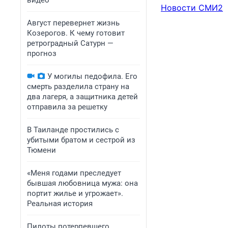
видео
Новости СМИ2
Август перевернет жизнь
Козерогов. К чему готовит
ретроградный Сатурн —
прогноз
У могилы педофила. Его
смерть разделила страну на
два лагеря, а защитника детей
отправила за решетку
В Таиланде простились с
убитыми братом и сестрой из
Тюмени
«Меня годами преследует
бывшая любовница мужа: она
портит жилье и угрожает».
Реальная история
Пилоты потерпевшего