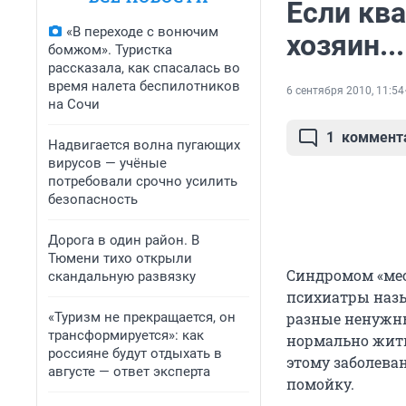
Если ква
«В переходе с вонючим
хозяин..
бомжом». Туристка
рассказала, как спасалась во
время налета беспилотников
6 сентября 2010, 11:54
на Сочи
1
коммент
Надвигается волна пугающих
вирусов — учёные
потребовали срочно усилить
безопасность
Дорога в один район. В
Тюмени тихо открыли
Синдромом «месс
скандальную развязку
психиатры назы
«Туризм не прекращается, он
разные ненужны
трансформируется»: как
нормально жить
россияне будут отдыхать в
этому заболева
августе — ответ эксперта
помойку.