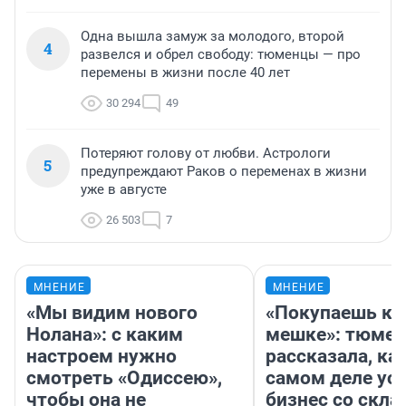
Одна вышла замуж за молодого, второй
4
развелся и обрел свободу: тюменцы — про
перемены в жизни после 40 лет
30 294
49
Потеряют голову от любви. Астрологи
5
предупреждают Раков о переменах в жизни
уже в августе
26 503
7
МНЕНИЕ
МНЕНИЕ
«Мы видим нового
«Покупаешь ко
Нолана»: с каким
мешке»: тюмен
настроем нужно
рассказала, как
смотреть «Одиссею»,
самом деле ус
чтобы она не
бизнес со скл