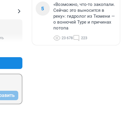
«Возможно, что-то закопали.
5
Сейчас это выносится в
реку»: гидролог из Тюмени —
о вонючей Туре и причинах
потопа
нь
23 678
223
+0
–0
равить