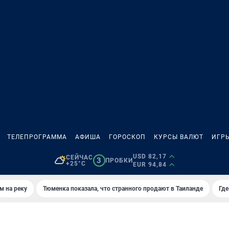
ТЕЛЕПРОГРАММА
АФИША
ГОРОСКОП
КУРСЫ ВАЛЮТ
ИГР
USD 82,17
СЕЙЧАС
3
ПРОБКИ
+25°C
EUR 94,84
м на реку
Тюменка показала, что странного продают в Таиланде
Где