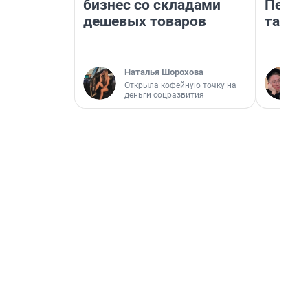
бизнес со складами
Петро
дешевых товаров
там п
Наталья Шорохова
Открыла кофейную точку на
деньги соцразвития