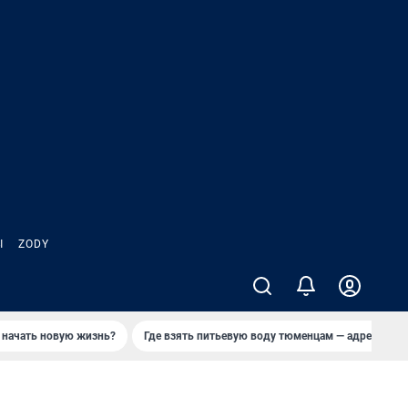
Ы
ZODY
 начать новую жизнь?
Где взять питьевую воду тюменцам — адреса