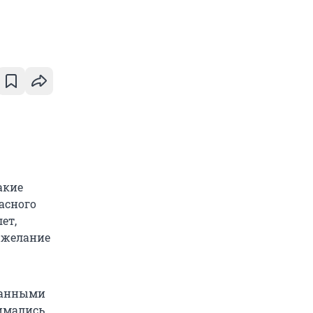
акие
асного
ет,
 желание
ванными
нимались