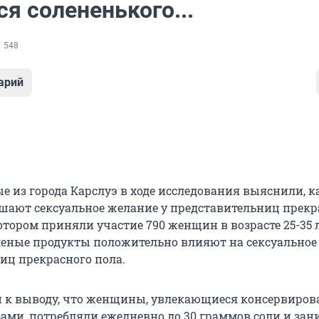
ся солененького...
548
арий
е из города Карслуэ в ходе исследования выяснили, к
ают сексуальное желание у представительниц прекр
котором приняли участие 790 женщин в возрасте 25-35 л
оленые продукты положительно влияют на сексуальное
иц прекрасного пола.
 к выводу, что женщины, увлекающиеся консервиро
ами, потребляли ежедневно до 30 граммов соли и за