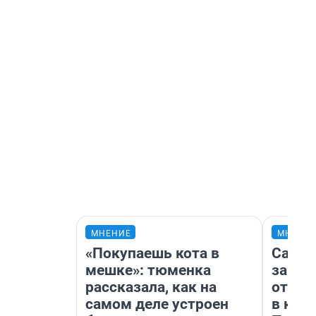
МНЕНИЕ
МНЕНИ
«Покупаешь кота в
Самая
мешке»: тюменка
загра
рассказала, как на
отпра
самом деле устроен
в каз