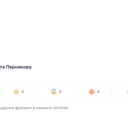
та Персикова
0
0
0
ыделите фрагмент и нажмите Ctrl+Enter