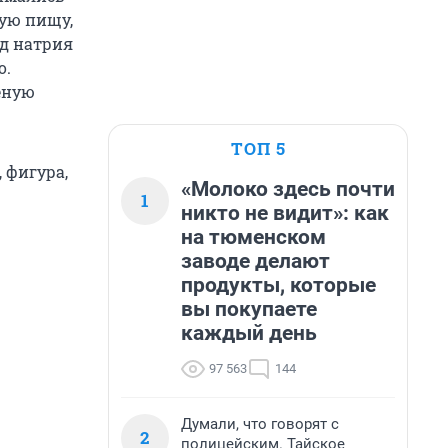
ную пищу,
ид натрия
о.
еную
ТОП 5
 фигура,
«Молоко здесь почти
1
никто не видит»: как
на тюменском
заводе делают
продукты, которые
вы покупаете
каждый день
97 563
144
Думали, что говорят с
2
полицейским. Тайское