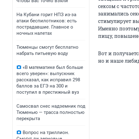
чтобы вас точно взяли
сексом с частот
занимались сек
На Кубани горит НПЗ из-за
стимулирует вы
атаки беспилотников: есть
пострадавшие. Главное о
Именно поэтому
ночных налетах
пищу, повышено
Тюменцы смогут бесплатно
Вот и получаетс
набрать питьевую воду
но и наше либи
«В математике был больше
всего уверен»: выпускник
рассказал, как исправил 298
баллов за ЕГЭ на 300 и
поступил в престижный вуз
Самосвал снес надземник под
Тюменью — трасса полностью
перекрыта
Вопрос на триллион.
Смогут ли зерновые