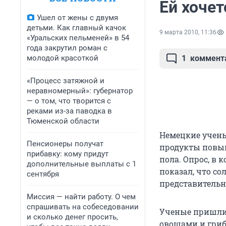
Ей хочет
Ушел от жены с двумя
детьми. Как главный качок
9 марта 2010, 11:36
«Уральских пельменей» в 54
года закрутил роман с
молодой красоткой
1
коммент
«Процесс затяжной и
неравномерный»: губернатор
— о том, что творится с
реками из-за паводка в
Тюменской области
Немецкие учены
Пенсионеры получат
продукты повыш
прибавку: кому придут
пола. Опрос, в 
дополнительные выплаты с 1
показал, что с
сентября
представительн
Миссия — найти работу. О чем
спрашивать на собеседовании
Ученые пришли
и сколько денег просить,
овощами и гриб