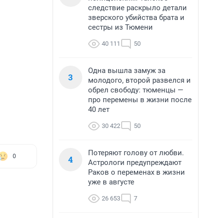
следствие раскрыло детали
зверского убийства брата и
сестры из Тюмени
40 111
50
Одна вышла замуж за
3
молодого, второй развелся и
обрел свободу: тюменцы —
про перемены в жизни после
40 лет
30 422
50
Потеряют голову от любви.
0
4
Астрологи предупреждают
Раков о переменах в жизни
уже в августе
26 653
7