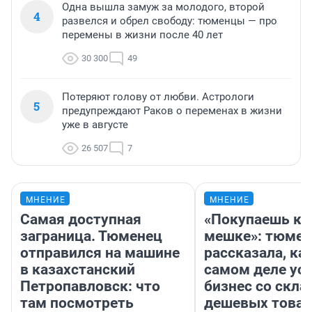
Одна вышла замуж за молодого, второй
4
развелся и обрел свободу: тюменцы — про
перемены в жизни после 40 лет
30 300
49
Потеряют голову от любви. Астрологи
5
предупреждают Раков о переменах в жизни
уже в августе
26 507
7
МНЕНИЕ
МНЕНИЕ
Самая доступная
«Покупаешь ко
заграница. Тюменец
мешке»: тюмен
отправился на машине
рассказала, как
в казахстанский
самом деле ус
Петропавловск: что
бизнес со скл
там посмотреть
дешевых това