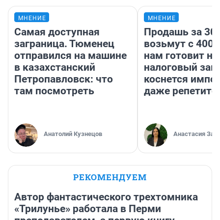
МНЕНИЕ
МНЕНИЕ
Самая доступная
Продашь за 300
заграница. Тюменец
возьмут с 4000
отправился на машине
нам готовит н
в казахстанский
налоговый зако
Петропавловск: что
коснется импор
там посмотреть
даже репетито
Анатолий Кузнецов
Анастасия Зав
РЕКОМЕНДУЕМ
Автор фантастического трехтомника
«Трилунье» работала в Перми