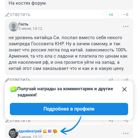
На костях форум.
+0
–0
ОТВЕТИТЬ
Гость
5 июня, 14:12
не уровень китайца Си. послал вместо себя некого 
зампреда Госсовета КНР. Ну а зачем самому, и так 
знает что россия легла под китай. зависимость 100%. 
Армения, та что ела с ладони и платила по ценам как 
для населения рф, и она грозится уйти на запад. а 
китай этот сам заказывает что и как и в какую цену.
+2
–0
ОТВЕТИТЬ
Получай награды за комментарии и другие 
Гость
5 июня, 13:24
задания!
Оо, комментарии открыли. Экономический форум 
Подробнее в профиле
есть, а экономики нет. Закончилась.
+3
–0
ОТВЕТИТЬ
едкийнатрий
5 июня, 13:12