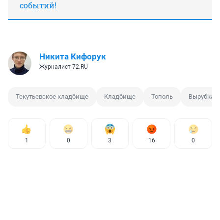
событий!
Никита Кифорук
Журналист 72.RU
Текутьевское кладбище
Кладбище
Тополь
Вырубка
1
0
3
16
0