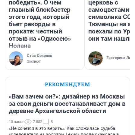
победить». О чем
церковь с
главный блокбастер
самоцветами и
этого года, который
символика ССС
бьет рекорды в
Тюменцы на ав
прокате: честный
поехали по Ура
отзыв на «Одиссею»
они там нашли
Нолана
Стас Соколов
Екатерина Лит
Эксперт
РЕКОМЕНДУЕМ
«Вам зачем он?»: дизайнер из Москвы
за свои деньги восстанавливает дом в
деревне Архангельской области
10 часов
7 852
8
«Не хочется в это верить». Как сложилась судьба
«следователя на золотом Lexus» после скандала в