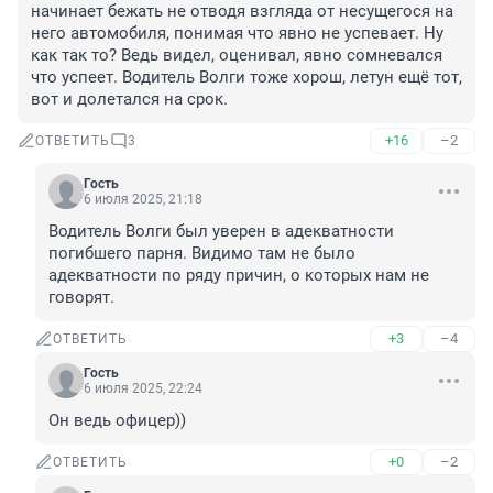
начинает бежать не отводя взгляда от несущегося на 
него автомобиля, понимая что явно не успевает. Ну 
как так то? Ведь видел, оценивал, явно сомневался 
что успеет. Водитель Волги тоже хорош, летун ещё тот, 
вот и долетался на срок.
+16
–2
ОТВЕТИТЬ
3
Гость
6 июля 2025, 21:18
Водитель Волги был уверен в адекватности 
погибшего парня. Видимо там не было 
адекватности по ряду причин, о которых нам не 
говорят.
+3
–4
ОТВЕТИТЬ
Гость
6 июля 2025, 22:24
Он ведь офицер))
+0
–2
ОТВЕТИТЬ