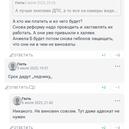
Гость
5 июля 2025, 23:26
А лучше экипажи ДПС, а то все на камеры видеонаблюдения сгрузили, а толку никакого.
А кто им платить и из чего будет?

Снова реформу надо проводить и заставлять их 
работать. А они уже привыкли к халяве.

Анжела Б будет потом снова гибонов защищать, 
что они ни в чем не виноваты
+1
–0
ОТВЕТИТЬ
Гость
5 июля 2025, 19:57
Срок дадут ,,ледчику,,.
+3
–1
ОТВЕТИТЬ
2
Гость
6 июля 2025, 21:42
Никакого. Не виновен совсем. Тут даже адвокат не 
нужен
+2
–3
ОТВЕТИТЬ