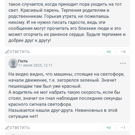
такое случается, когда приходит пора уходить на тот 
свет. Красивый парень. Терпения родителям и 
родственникам. Горькая утрата, не пожелаешь 
никому. И не нужно писать гадости, ведь эти 
сообщения могут прочитать его близкие люди и это 
может огорчить их раненое сердце. Будьте терпимее и 
добрее друг к другу!
+0
–0
ОТВЕТИТЬ
Гость
11 июля 2025, 12:11
На видео видно, что машины, стоящие на светофоре, 
начали движение, т.е. загорелся зеленый. Значит 
пешеходам там был уже красный.

А водитель не мог набрать такую скорость, если бы 
стоял, значит он гнал наблюдая последние секунды 
красного сигнала светофора.

Называется нашли друг-друга. Невиновных в этой 
ситуации нет!
+0
–1
ОТВЕТИТЬ