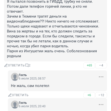
Я пытался позвонить в ГИБДД, трубку не сняли. 
Потом дали телефон горячей линии, р кто не 
отвечает. 

Зачем в Тюмени тратят деньги на 
видеонаблюдение??! Никто ничего не отслеживает. 

Только щеки надувают и отчитываются чиновники.

Вина за жертвы и на тех, кто должен следить за 
порядком в городе. Если бы следили, таксисты и 
прочие так бы не летали, как в данном случае и 
ночью, когда убил парня водитель.

Парня из Ингушетии жаль очень. Соболезнования 
родным
+65
–4
ОТВЕТИТЬ
2
Гость
6 июля 2025, 08:57
Не жаль, сам полетел
+6
–12
ОТВЕТИТЬ
Гость
6 июля 2025, 20:40