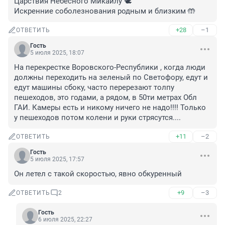
Царствия Небесного Микаилу 🕊️

Искренние соболезнования родным и близким 🤲
+28
–1
ОТВЕТИТЬ
Гость
5 июля 2025, 18:07
На перекрестке Воровского-Республики , когда люди 
должны переходить на зеленый по Светофору, едут и 
едут машины сбоку, часто перерезают толпу 
пешеходов, это годами, а рядом, в 50ти метрах Обл 
ГАИ. Камеры есть и никому ничего не надо!!!! Только 
у пешеходов потом колени и руки стрясутся....
+11
–2
ОТВЕТИТЬ
Гость
5 июля 2025, 17:57
Он летел с такой скоростью, явно обкуренный
+9
–3
ОТВЕТИТЬ
2
Гость
6 июля 2025, 22:27