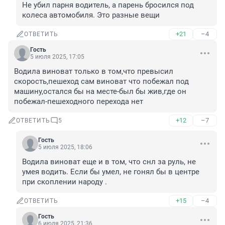
Не убил парня водитель, а парень бросился под 
колеса автомобиля. Это разные вещи
+21
–4
ОТВЕТИТЬ
Гость
5 июля 2025, 17:05
Водила виноват только в том,что превысил 
скорость,пешеход сам виноват что побежал под 
машину,остался бы на месте-был бы жив,где он 
побежал-пешеходного перехода нет
+12
–7
ОТВЕТИТЬ
5
Гость
5 июля 2025, 18:06
Водила виноват еще и в том, что снл за руль, не 
умея водить. Если бы умел, не гонял бы в центре 
при скоплении народу .
+15
–4
ОТВЕТИТЬ
Гость
6 июля 2025, 21:36