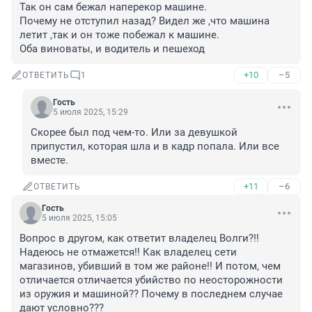
Так он сам бежал наперекор машине.

Почему не отступил назад? Видел же ,что машина 
летит ,так и он тоже побежал к машине.

Оба виноваты, и водитель и пешеход
+10
–5
ОТВЕТИТЬ
1
Гость
5 июля 2025, 15:29
Скорее был под чем-то. Или за девушкой 
припустил, которая шла и в кадр попала. Или все 
вместе.
+11
–6
ОТВЕТИТЬ
Гость
5 июля 2025, 15:05
Вопрос в другом, как ответит владелец Волги?!! 
Надеюсь не отмажется!! Как владелец сети 
магазинов, убивший в том же районе!! И потом, чем 
отличается отличается убийство по неосторожности 
из оружия и машиной?? Почему в последнем случае 
дают условно???