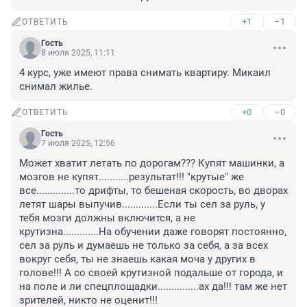
+1
–1
ОТВЕТИТЬ
Гость
8 июля 2025, 11:11
4 курс, уже имеют права снимать квартиру. Микаил 
снимал жилье.
+0
–0
ОТВЕТИТЬ
Гость
7 июля 2025, 12:56
Может хватит летать по дорогам??? Купят машинки, а 
мозгов не купят...........результат!!! "крутые" же 
все..............то дрифты, то бешеная скорость, во дворах 
летят шары выпучив.............Если ты сел за руль, у 
тебя мозги должны включится, а не 
крутизна.............На обучении даже говорят постоянно, 
сел за руль и думаешь не только за себя, а за всех 
вокруг себя, ты не знаешь какая моча у других в 
голове!!! А со своей крутизной подальше от города, и 
на поле и ли спецплощадки...............ах да!!! там же нет 
зрителей, никто не оценит!!!