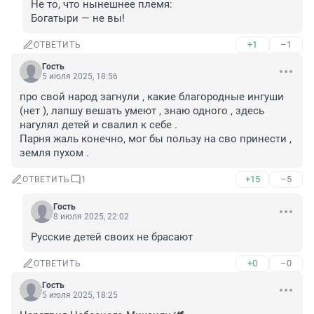
Не то, что нынешнее племя:

Богатыри — не вы!
+1
–1
ОТВЕТИТЬ
Гость
5 июля 2025, 18:56
про свой народ загнули , какие благородные ингуши 
(нет ), лапшу вешать умеют , знаю одного , здесь 
нагулял детей и свалил к себе . 

Парня жаль конечно, мог бы пользу на сво принести , 
земля пухом .
+15
–5
ОТВЕТИТЬ
1
Гость
8 июля 2025, 22:02
Русские детей своих не брасают
+0
–0
ОТВЕТИТЬ
Гость
5 июля 2025, 18:25