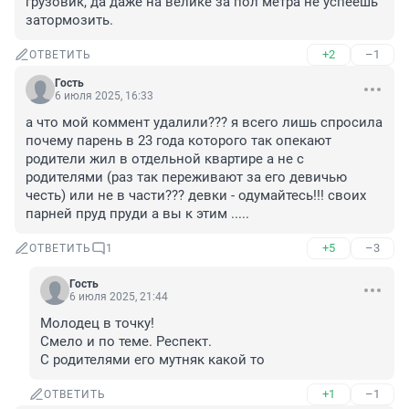
грузовик, да даже на велике за пол метра не успеешь 
затормозить.
+2
–1
ОТВЕТИТЬ
Гость
6 июля 2025, 16:33
а что мой коммент удалили??? я всего лишь спросила 
почему парень в 23 года которого так опекают 
родители жил в отдельной квартире а не с 
родителями (раз так переживают за его девичью 
честь) или не в части??? девки - одумайтесь!!! своих 
парней пруд пруди а вы к этим .....
+5
–3
ОТВЕТИТЬ
1
Гость
6 июля 2025, 21:44
Молодец в точку!

Смело и по теме. Респект.

С родителями его мутняк какой то
+1
–1
ОТВЕТИТЬ