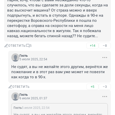
парня, хочу, чтобы с вами неожиданно что-то 
случилось, что вы сделаете за доли секунды, когда на 
вас выскочит машина? От страха можно и вверх 
подпрыгнуть, и встать в ступоре. Однажды в 90-е на 
перекрестке Воровского-Республики я пошла по 
светофору, а справа на скорости на меня лицо 
кавказ.национальности в жигулях. Так я побежала 
назад, можете бегать спиной назад?? Не судите...
+14
–8
ОТВЕТИТЬ
5
Гость
5 июля 2025, 22:54
Не судят, а вы не желайте этого другим, вернётся же 
пожелание и в этот раз вам уже может не повезти 
как когда то в 90-х.
+5
–3
ОТВЕТИТЬ
Гость
6 июля 2025, 01:37
Гость
5 июля 2025, 22:54
Не судят, а вы не желайте этого другим, вернётся же пожелание и в этот раз вам уже может не повезти как когда то в 90-х.