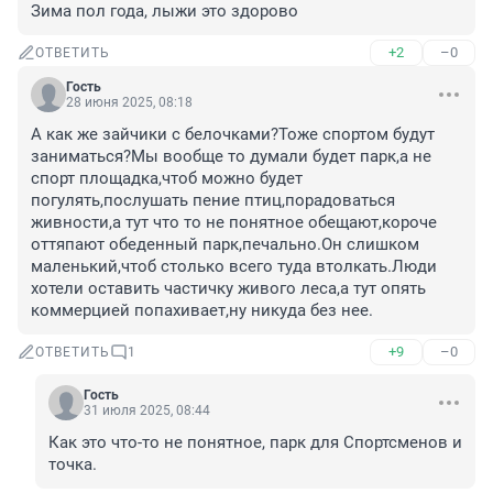
Зима пол года, лыжи это здорово
+2
–0
ОТВЕТИТЬ
Гость
28 июня 2025, 08:18
А как же зайчики с белочками?Тоже спортом будут 
заниматься?Мы вообще то думали будет парк,а не 
спорт площадка,чтоб можно будет 
погулять,послушать пение птиц,порадоваться 
живности,а тут что то не понятное обещают,короче 
оттяпают обеденный парк,печально.Он слишком 
маленький,чтоб столько всего туда втолкать.Люди 
хотели оставить частичку живого леса,а тут опять 
коммерцией попахивает,ну никуда без нее.
+9
–0
ОТВЕТИТЬ
1
Гость
31 июля 2025, 08:44
Как это что-то не понятное, парк для Спортсменов и 
точка.