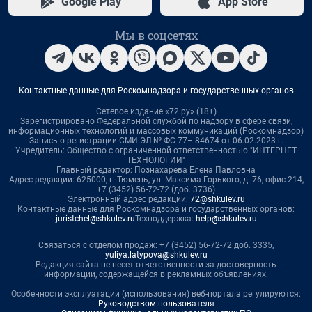
Google Play
App Store
Мы в соцсетях
Контактные данные для Роскомнадзора и государственных органов
Сетевое издание «72.ру» (18+)
Зарегистрировано Федеральной службой по надзору в сфере связи,
информационных технологий и массовых коммуникаций (Роскомнадзор)
Запись о регистрации СМИ ЭЛ № ФС 77– 84674 от 06.02.2023 г.
Учредитель: Общество с ограниченной ответственностью "ИНТЕРНЕТ
ТЕХНОЛОГИИ"
Главный редактор: Познахарева Елена Павловна
Адрес редакции: 625000, г. Тюмень, ул. Максима Горького, д. 76, офис 214,
+7 (3452) 56-72-72 (доб. 3736)
Электронный адрес редакции:
72@shkulev.ru
Контактные данные для Роскомнадзора и государственных органов:
juristchel@shkulev.ru
Техподдержка:
help@shkulev.ru
Связаться с отделом продаж: +7 (3452) 56-72-72 доб. 3335,
yuliya.latypova@shkulev.ru
Редакция сайта не несет ответственности за достоверность
информации, содержащейся в рекламных объявлениях.
Особенности эксплуатации (использования) веб-портала регулируются:
Руководством пользователя