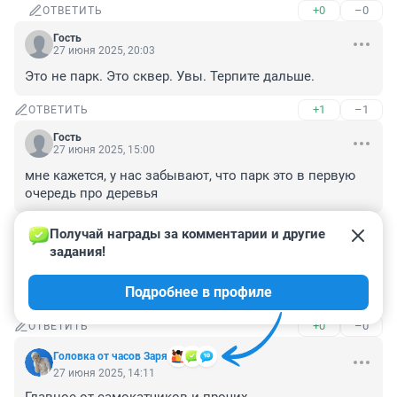
+0
–0
ОТВЕТИТЬ
Гость
27 июня 2025, 20:03
Это не парк. Это сквер. Увы. Терпите дальше.
+1
–1
ОТВЕТИТЬ
Гость
27 июня 2025, 15:00
мне кажется, у нас забывают, что парк это в первую 
очередь про деревья
+10
–0
ОТВЕТИТЬ
Получай награды за комментарии и другие 
задания!
Гость
27 июня 2025, 14:11
Подробнее в профиле
какой застройщик обещал построить?
+0
–0
ОТВЕТИТЬ
Головка от часов Заря
27 июня 2025, 14:11