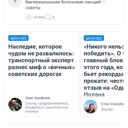
5
бактериальными болезнями овощей —
советы
19 866
5
МНЕНИЕ
МНЕНИЕ
Наследие, которое
«Никого нельз
чудом не развалилось:
победить». О ч
транспортный эксперт
главный блокб
разнес миф о «вечных»
этого года, ко
советских дорогах
бьет рекорды 
прокате: честн
отзыв на «Оди
Нолана
Олег Арефьев
Блогер, предприниматель,
Стас Соколов
владелец в транспортном
Эксперт
бизнесе