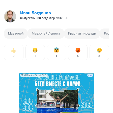
Иван Богданов
выпускающий редактор MSK1.RU
Мавзолей
Мавзолей Ленина
Красная площадь
Реста
0
1
1
6
3
РЕКЛАМА • EA-M.ORG