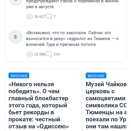
предупреждают Раков о переменах в жизни
уже в августе
26 627
7
«Возможно, что-то закопали. Сейчас это
5
выносится в реку»: гидролог из Тюмени — о
вонючей Туре и причинах потопа
23 588
216
МНЕНИЕ
МНЕНИЕ
«Никого нельзя
Музей Чайковс
победить». О чем
церковь с
главный блокбастер
самоцветами и
этого года, который
символика ССС
бьет рекорды в
Тюменцы на ав
прокате: честный
поехали по Ура
отзыв на «Одиссею»
они там нашли