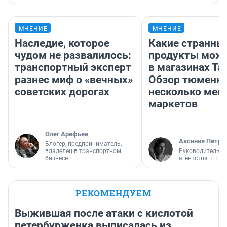
МНЕНИЕ
МНЕНИЕ
Наследие, которое
Какие странны
чудом не развалилось:
продукты можн
транспортный эксперт
в магазинах Та
разнес миф о «вечных»
Обзор тюменки
советских дорогах
несколько мес
маркетов
Олег Арефьев
Аксиния Петро
Блогер, предприниматель,
владелец в транспортном
Руководитель м
бизнесе
агентства в Тю
РЕКОМЕНДУЕМ
Выжившая после атаки с кислотой
петербурженка выписалась из