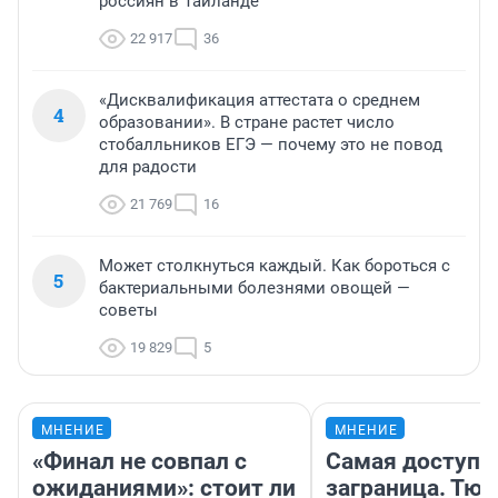
россиян в Таиланде
22 917
36
«Дисквалификация аттестата о среднем
4
образовании». В стране растет число
стобалльников ЕГЭ — почему это не повод
для радости
21 769
16
Может столкнуться каждый. Как бороться с
5
бактериальными болезнями овощей —
советы
19 829
5
МНЕНИЕ
МНЕНИЕ
«Финал не совпал с
Самая доступн
ожиданиями»: стоит ли
заграница. Тю