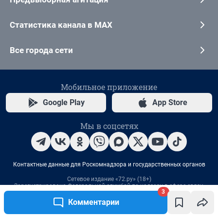
Статистика канала в MAX
Все города сети
Мобильное приложение
Google Play
App Store
Мы в соцсетях
Контактные данные для Роскомнадзора и государственных органов
Сетевое издание «72.ру» (18+)
Зарегистрировано Федеральной службой по надзору в сфере связи,
3
информационных технологий и массовых коммуникаций (Роскомнадзор)
Запись о регистрации СМИ ЭЛ № ФС 77– 84674 от 06.02.2023 г.
Комментарии
Учредитель: Общество с ограниченной ответственностью "ИНТЕРНЕТ
ТЕХНОЛОГИИ"