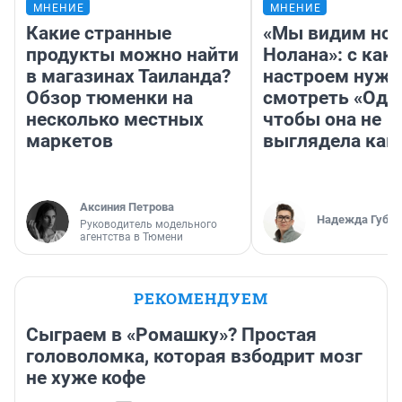
МНЕНИЕ
МНЕНИЕ
Какие странные
«Мы видим нов
продукты можно найти
Нолана»: с как
в магазинах Таиланда?
настроем нужн
Обзор тюменки на
смотреть «Оди
несколько местных
чтобы она не
маркетов
выглядела как
Аксиния Петрова
Надежда Губар
Руководитель модельного
агентства в Тюмени
РЕКОМЕНДУЕМ
Сыграем в «Ромашку»? Простая
головоломка, которая взбодрит мозг
не хуже кофе