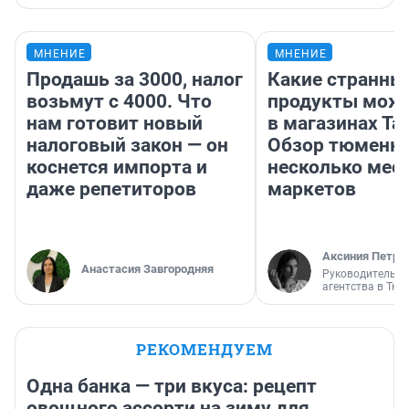
МНЕНИЕ
МНЕНИЕ
Продашь за 3000, налог
Какие странны
возьмут с 4000. Что
продукты можн
нам готовит новый
в магазинах Та
налоговый закон — он
Обзор тюменки
коснется импорта и
несколько мес
даже репетиторов
маркетов
Аксиния Петро
Анастасия Завгородняя
Руководитель м
агентства в Тю
РЕКОМЕНДУЕМ
Одна банка — три вкуса: рецепт
овощного ассорти на зиму для