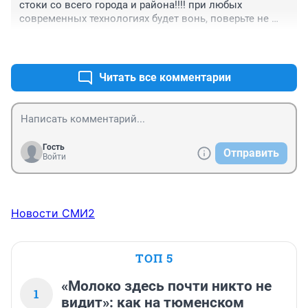
стоки со всего города и района!!!! при любых 
современных технологиях будет вонь, поверьте не 
запах а вонь. и их никуда не передвинуть!!!!! 
+2
–0
Подумайте прежде чем покупать там жильё
Читать все комментарии
Гость
Отправить
Войти
Новости СМИ2
ТОП 5
«Молоко здесь почти никто не
1
видит»: как на тюменском