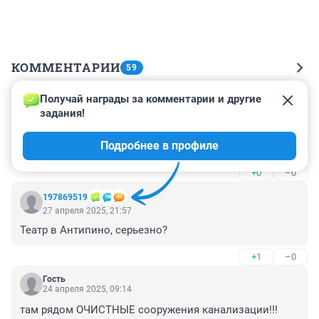
КОММЕНТАРИИ
59
Получай награды за комментарии и другие 
Гость
8 мая 2025, 09:08
задания!
Гаражи посности, и дома всё старые все ,сделаете 
Подробнее в профиле
парк , и зону отдыха , игровой комплекс для дитей,
+0
–0
197869519
27 апреля 2025, 21:57
Театр в Антипино, серьезно?
+1
–0
Гость
24 апреля 2025, 09:14
там рядом ОЧИСТНЫЕ сооружения канализации!!!