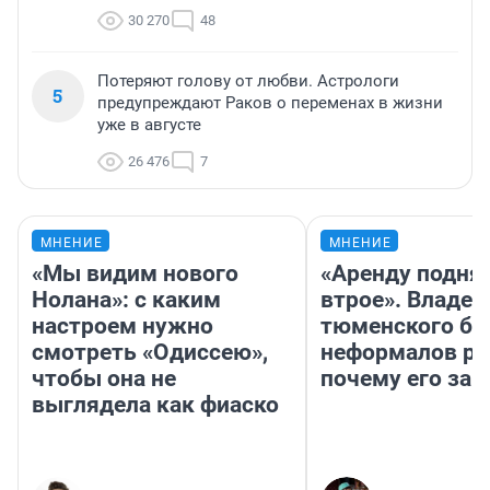
30 270
48
Потеряют голову от любви. Астрологи
5
предупреждают Раков о переменах в жизни
уже в августе
26 476
7
МНЕНИЕ
МНЕНИЕ
«Мы видим нового
«Аренду подня
Нолана»: с каким
втрое». Владел
настроем нужно
тюменского ба
смотреть «Одиссею»,
неформалов ра
чтобы она не
почему его за
выглядела как фиаско