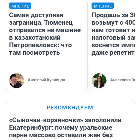
МНЕНИЕ
МНЕНИЕ
Самая доступная
Продашь за 300
заграница. Тюменец
возьмут с 4000
отправился на машине
нам готовит н
в казахстанский
налоговый зако
Петропавловск: что
коснется импор
там посмотреть
даже репетито
Анатолий Кузнецов
Анастасия Зав
РЕКОМЕНДУЕМ
«Сыночки-корзиночки» заполонили
Екатеринбург: почему уральские
парни массово оставили жен без