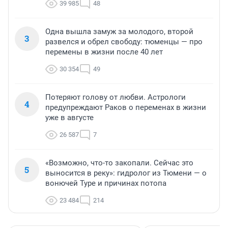
39 985
48
Одна вышла замуж за молодого, второй
3
развелся и обрел свободу: тюменцы — про
перемены в жизни после 40 лет
30 354
49
Потеряют голову от любви. Астрологи
4
предупреждают Раков о переменах в жизни
уже в августе
26 587
7
«Возможно, что-то закопали. Сейчас это
5
выносится в реку»: гидролог из Тюмени — о
вонючей Туре и причинах потопа
23 484
214