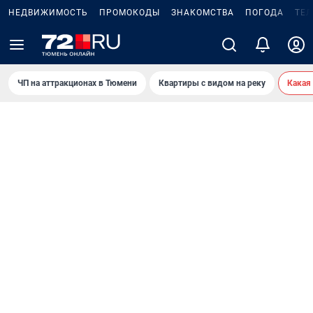
НЕДВИЖИМОСТЬ
ПРОМОКОДЫ
ЗНАКОМСТВА
ПОГОДА
ТЕ
ЧП на аттракционах в Тюмени
Квартиры с видом на реку
Какая