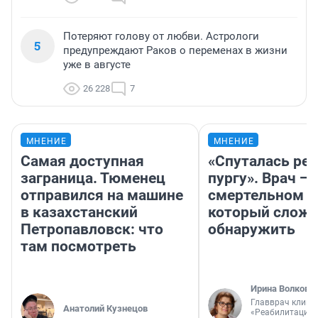
Потеряют голову от любви. Астрологи
5
предупреждают Раков о переменах в жизни
уже в августе
26 228
7
МНЕНИЕ
МНЕНИЕ
Самая доступная
«Спуталась реч
заграница. Тюменец
пургу». Врач — 
отправился на машине
смертельном д
в казахстанский
который слож
Петропавловск: что
обнаружить
там посмотреть
Ирина Волкова
Главврач клини
Анатолий Кузнецов
«Реабилитация 