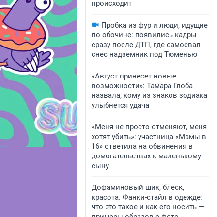
происходит
Пробка из фур и люди, идущие
по обочине: появились кадры
сразу после ДТП, где самосвал
снес надземник под Тюменью
«Август принесет новые
возможности»: Тамара Глоба
назвала, кому из знаков зодиака
улыбнется удача
«Меня не просто отменяют, меня
хотят убить»: участница «Мамы в
16» ответила на обвинения в
домогательствах к маленькому
сыну
Дофаминовый шик, блеск,
красота. Фанки-стайл в одежде:
что это такое и как его носить —
примеры образов с фото