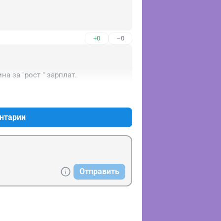
+0
–0
на за "рост " зарплат.
+1
–0
нтарии
Отправить