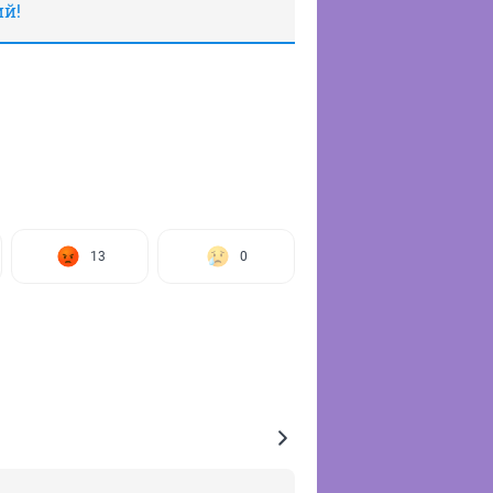
ий!
13
0