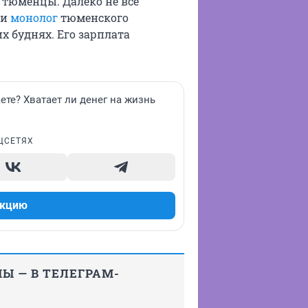
 тюменцы. Далеко не все
ли
монолог
тюменского
х буднях. Его зарплата
ете? Хватает ли денег на жизнь
ЦСЕТЯХ
акцию
Ы — В ТЕЛЕГРАМ-