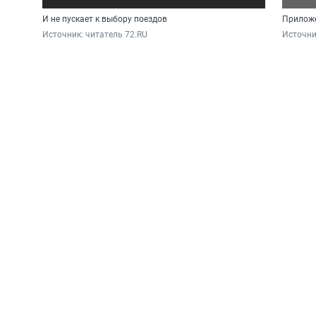
И не пускает к выбору поездов
Приложе
Источник: 
читатель 72.RU 
Источни