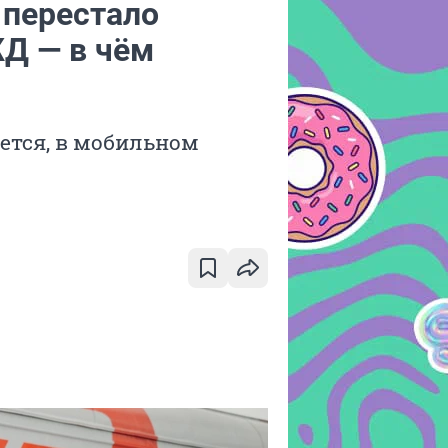
 перестало
Д — в чём
ется, в мобильном